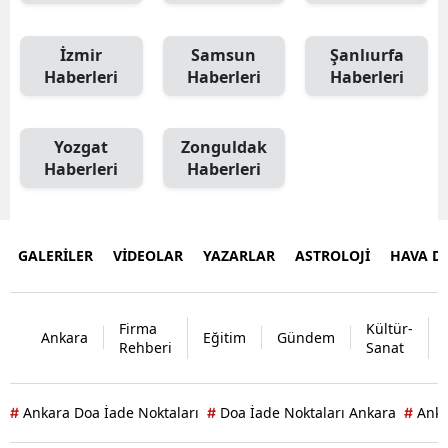
İzmir
Samsun
Şanlıurfa
Haberleri
Haberleri
Haberleri
Yozgat
Zonguldak
Haberleri
Haberleri
GALERİLER
VİDEOLAR
YAZARLAR
ASTROLOJİ
HAVA 
Firma
Kültür-
Ankara
Eğitim
Gündem
Rehberi
Sanat
Ankara Doa İade Noktaları
Doa İade Noktaları Ankara
Ank
#
#
#