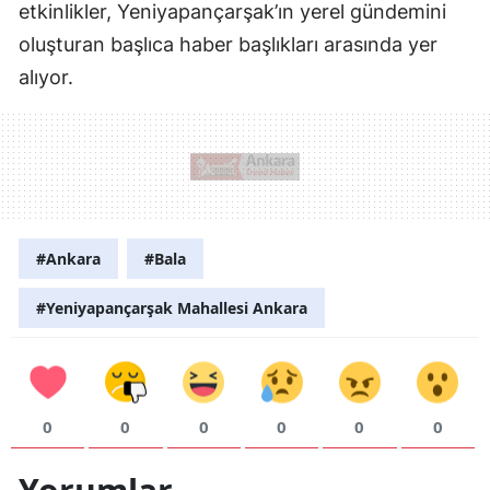
etkinlikler, Yeniyapançarşak’ın yerel gündemini
oluşturan başlıca haber başlıkları arasında yer
alıyor.
#Ankara
#Bala
#Yeniyapançarşak Mahallesi Ankara
0
0
0
0
0
0