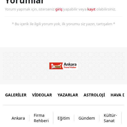
Yorumlar
Yorum yapmak için, isterseniz
giriş
yapabilir veya
kayıt
olabilirsiniz.
* Bu içerik ile ilgili yorum yok, ilk yorumu siz yazın, tartışalım *
GALERİLER
VİDEOLAR
YAZARLAR
ASTROLOJİ
HAVA 
Firma
Kültür-
Ankara
Eğitim
Gündem
Rehberi
Sanat