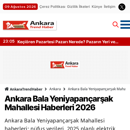
Çerez Politikası
Gizlilik İlkeleri
Künye
İletişim
09 Ağustos 2026
Keçiören Pazartesi Pazarı Nerede? Pazarın Yeri ve
23:05
Kapanış Saati
Ankara
Ankara Bala Yeniyapançarşak Mahalles
AnkaraTrendHaber
Ankara Bala Yeniyapançarşak
Mahallesi Haberleri 2026
Ankara Bala Yeniyapançarşak Mahallesi
haberleri: nüfus verileri, 2025 planlı elektrik