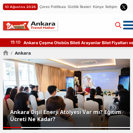
Çerez Politikası
Gizlilik İlkeleri
Künye
İletişim
10 Ağustos 2026
Ankara Çeşme Otobüs Bileti Arayanlar Bilet Fiyatları ve
15:10
Sefer Süreleri
/
Ankara
Ankara Dişil Enerji Atölyesi Var mı? Eğitim
Ücreti Ne Kadar?