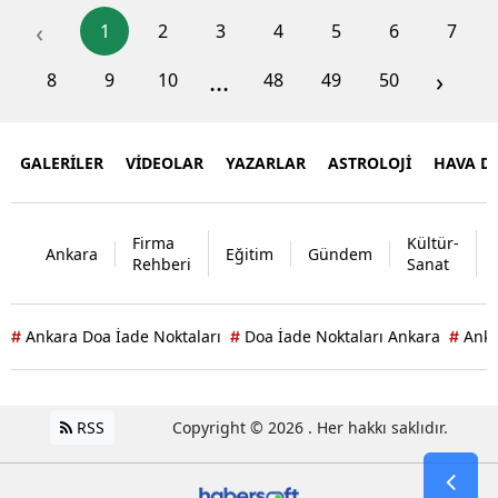
‹
1
2
3
4
5
6
7
...
›
8
9
10
48
49
50
GALERİLER
VİDEOLAR
YAZARLAR
ASTROLOJİ
HAVA 
Firma
Kültür-
Ankara
Eğitim
Gündem
Rehberi
Sanat
Ankara Doa İade Noktaları
Doa İade Noktaları Ankara
Ank
#
#
#
RSS
Copyright © 2026 . Her hakkı saklıdır.