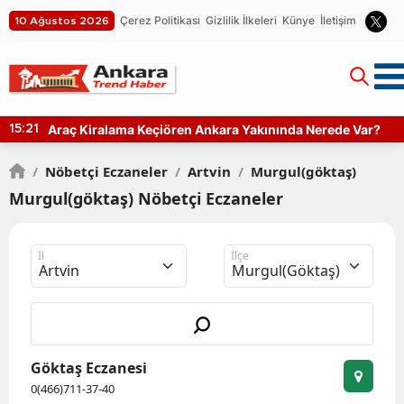
Çerez Politikası
Gizlilik İlkeleri
Künye
İletişim
10 Ağustos 2026
iralama Keçiören Ankara Yakınında Nerede Var?
Ankar
07:38
Hangi
/
Nöbetçi Eczaneler
/
Artvin
/
Murgul(göktaş)
Murgul(göktaş) Nöbetçi Eczaneler
İl
İlçe
Göktaş Eczanesi
0(466)711-37-40