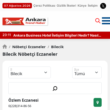
Çerez Politikası
Gizlilik İlkeleri
Künye
İletişim
07 Ağustos 2026
el İletişim Bilgileri Nedir? Nasıl
Ankara SUP Board S
15:10
/
Nöbetçi Eczaneler
/
Bilecik
Bilecik Nöbetçi Eczaneler
İl
İlçe
Özlem Eczanesi
0(228)314-86-56