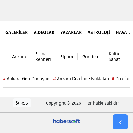
GALERİLER
VİDEOLAR
YAZARLAR
ASTROLOJİ
HAVA 
Firma
Kültür-
Ankara
Eğitim
Gündem
Rehberi
Sanat
Ankara Geri Dönüşüm
Ankara Doa İade Noktaları
Doa İade
#
#
#
RSS
Copyright © 2026 . Her hakkı saklıdır.