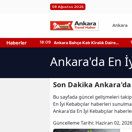
08 Ağustos 2026
Ankara
Haberler
yası Nereden
Ankara Bahçe Katı Kiralık Daire
18:09
15
aş Türleri
Fiyatları Ne Kadar?
Ankara'da En İ
Son Dakika Ankara'da 
Bu sayfada güncel gelişmeleri takip
En İyi Kebabçılar haberleri sunulmak
Ankara'da En İyi Kebabçılar haberle
Güncelleme Tarihi:
Haziran 02, 2026