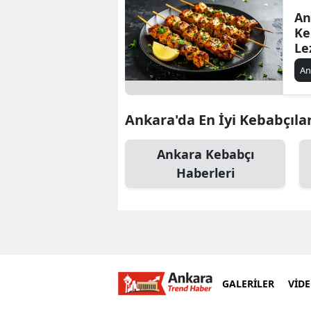
An
Ke
Le
Me
An
Ankara'da En İyi Kebabçılar 
Ankara Kebabçı
Haberleri
GALERİLER
VİD