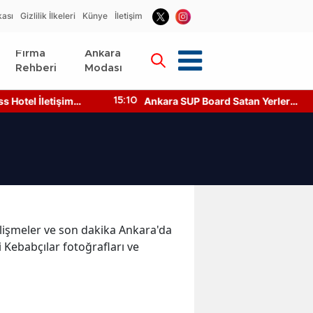
kası
Gizlilik İlkeleri
Künye
İletişim
Firma
Ankara
Rehberi
Modası
Hotel İletişim
Ankara SUP Board Satan Yerler
15:10
asıl Ulaşılır?
Nerede? Kano Fiyatları!
gelişmeler ve son dakika Ankara'da
i Kebabçılar fotoğrafları ve