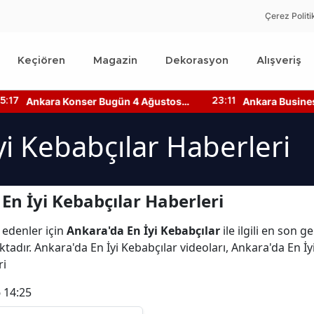
Çerez Politi
Keçiören
Magazin
Dekorasyon
Alışveriş
Ankara Konser Bugün 4 Ağustos
Ankara Business 
:17
23:11
2026 Kimler Sahnede?
Bilgileri Nedir? N
yi Kebabçılar Haberleri
En İyi Kebabçılar Haberleri
 edenler için
Ankara'da En İyi Kebabçılar
ile ilgili en son 
tadır. Ankara'da En İyi Kebabçılar videoları, Ankara'da En İy
ri
 14:25