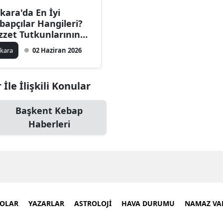
kara'da En İyi
bapçılar Hangileri?
zzet Tutkunlarının
kanları
kara
02 Haziran 2026
İle İlişkili Konular
Başkent Kebap
Haberleri
EOLAR
YAZARLAR
ASTROLOJİ
HAVA DURUMU
NAMAZ VAK