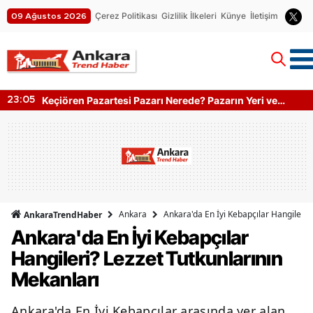
Çerez Politikası
Gizlilik İlkeleri
Künye
İletişim
09 Ağustos 2026
Keçiören Pazartesi Pazarı Nerede? Pazarın Yeri ve
23:05
Kapanış Saati
Ankara
Ankara'da En İyi Kebapçılar Hangileri?
AnkaraTrendHaber
Ankara'da En İyi Kebapçılar
Hangileri? Lezzet Tutkunlarının
Mekanları
Ankara'da En İyi Kebapçılar arasında yer alan