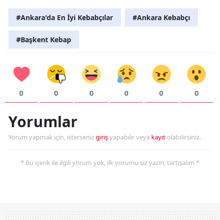
#Ankara'da En İyi Kebabçılar
#Ankara Kebabçı
#Başkent Kebap
0
0
0
0
0
0
Yorumlar
Yorum yapmak için, isterseniz
giriş
yapabilir veya
kayıt
olabilirsiniz.
* Bu içerik ile ilgili yorum yok, ilk yorumu siz yazın, tartışalım *