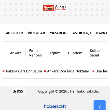
GALERİLER
VİDEOLAR
YAZARLAR
ASTROLOJİ
HAVA 
Firma
Kültür-
Ankara
Eğitim
Gündem
Rehberi
Sanat
Ankara Geri Dönüşüm
Ankara Doa İade Noktaları
Doa İade
#
#
#
RSS
Copyright © 2026 . Her hakkı saklıdır.