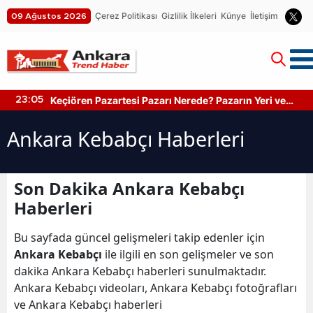
Çerez Politikası
Gizlilik İlkeleri
Künye
İletişim
09 Ağustos 2026
Keçiören Pazartesi Pazarı Nerede? Pazarın Yeri ve
23:05
Kapanış Saati
Ankara Kebabçı Haberleri
Son Dakika Ankara Kebabçı
Haberleri
Bu sayfada güncel gelişmeleri takip edenler için
Ankara Kebabçı
ile ilgili en son gelişmeler ve son
dakika Ankara Kebabçı haberleri sunulmaktadır.
Ankara Kebabçı videoları, Ankara Kebabçı fotoğrafları
ve Ankara Kebabçı haberleri