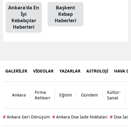
Ankara'da En
Başkent
İyi
Kebap
Kebabçılar
Haberleri
Haberleri
GALERİLER
VİDEOLAR
YAZARLAR
ASTROLOJİ
HAVA 
Firma
Kültür-
Ankara
Eğitim
Gündem
Rehberi
Sanat
Ankara Geri Dönüşüm
Ankara Doa İade Noktaları
Doa İade
#
#
#