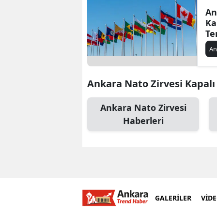
An
Ka
Te
Yo
An
Ankara Nato Zirvesi Kapalı Y
Ankara Nato Zirvesi
Haberleri
GALERİLER
VİD