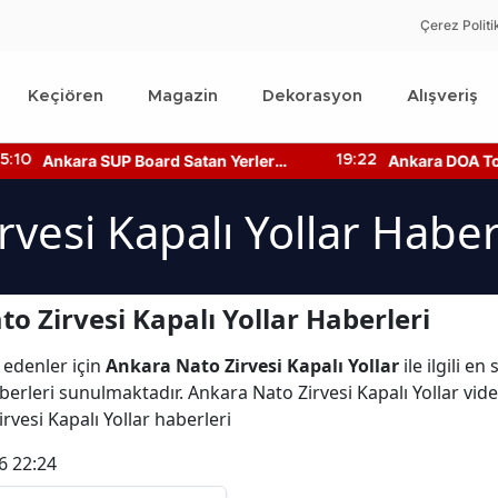
Çerez Politi
Keçiören
Magazin
Dekorasyon
Alışveriş
Ankara SUP Board Satan Yerler
Ankara DOA Topl
:10
19:22
Nerede? Kano Fiyatları!
Nerede? Depozi
Nerede?
vesi Kapalı Yollar Haber
 Zirvesi Kapalı Yollar Haberleri
 edenler için
Ankara Nato Zirvesi Kapalı Yollar
ile ilgili e
berleri sunulmaktadır. Ankara Nato Zirvesi Kapalı Yollar vide
irvesi Kapalı Yollar haberleri
6 22:24