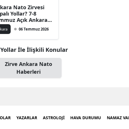
kara Nato Zirvesi
palı Yollar? 7-8
mmuz Açık Ankara
l Haritası
kara
06 Temmuz 2026
ollar İle İlişkili Konular
Zirve Ankara Nato
Haberleri
EOLAR
YAZARLAR
ASTROLOJİ
HAVA DURUMU
NAMAZ VAK