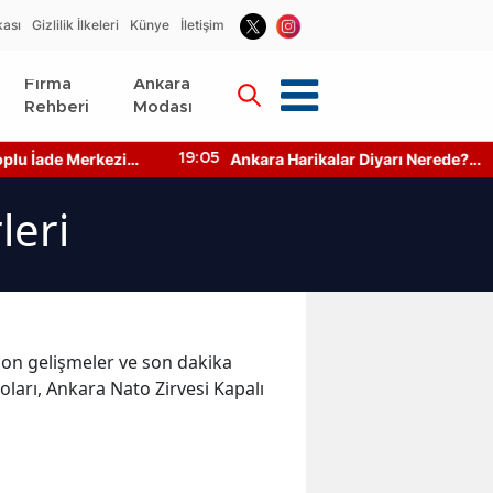
kası
Gizlilik İlkeleri
Künye
İletişim
Firma
Ankara
Rehberi
Modası
u İade Merkezi
Ankara Harikalar Diyarı Nerede?
19:05
to Makinesi
Giriş Ücretleri Ne Kadar?
leri
n son gelişmeler ve son dakika
oları, Ankara Nato Zirvesi Kapalı