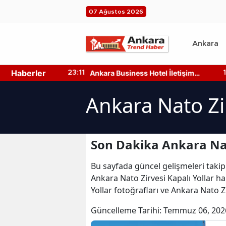
07 Ağustos 2026
Ankara
Haberler
n 4 Ağustos
Ankara Business Hotel İletişim
23:11
15
e?
Bilgileri Nedir? Nasıl Ulaşılır?
Ankara Nato Zir
Son Dakika Ankara Nato
Bu sayfada güncel gelişmeleri takip
Ankara Nato Zirvesi Kapalı Yollar ha
Yollar fotoğrafları ve Ankara Nato Z
Güncelleme Tarihi:
Temmuz 06, 202