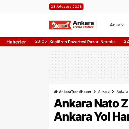
08 Ağustos 2026
Ankara
Haberler
Pazarı Nerede?
Ankara Bahçe Mobilyası Nereden
22:05
18
nış Saati
Alınır? Mobilya Kumaş Türleri
Ankara
Ankara 
AnkaraTrendHaber
Ankara Nato Z
Ankara Yol Har