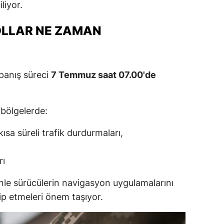
liyor.
OLLAR NE ZAMAN
panış süreci
7 Temmuz saat 07.00'de
 bölgelerde:
ısa süreli trafik durdurmaları,
rı
enle sürücülerin navigasyon uygulamalarını
kip etmeleri önem taşıyor.