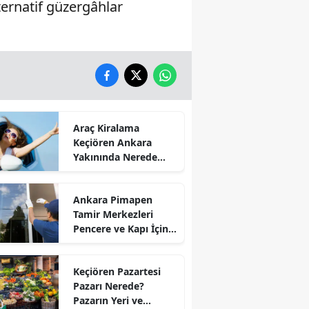
lternatif güzergâhlar
Araç Kiralama
Keçiören Ankara
Yakınında Nerede
Var?
Ankara Pimapen
Tamir Merkezleri
Pencere ve Kapı İçin
Hangi İşlemler
Yapılıyor?
Keçiören Pazartesi
Pazarı Nerede?
Pazarın Yeri ve