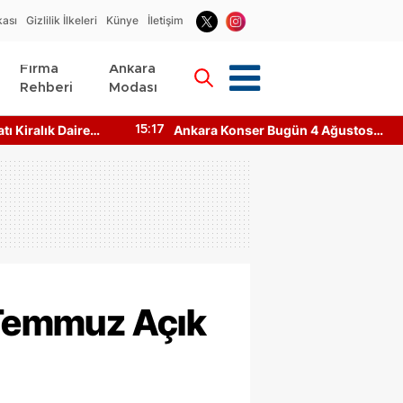
kası
Gizlilik İlkeleri
Künye
İletişim
Firma
Ankara
Rehberi
Modası
ugün 4 Ağustos
Ankara Business Hotel İletişim
23:11
hnede?
Bilgileri Nedir? Nasıl Ulaşılır?
8 Temmuz Açık