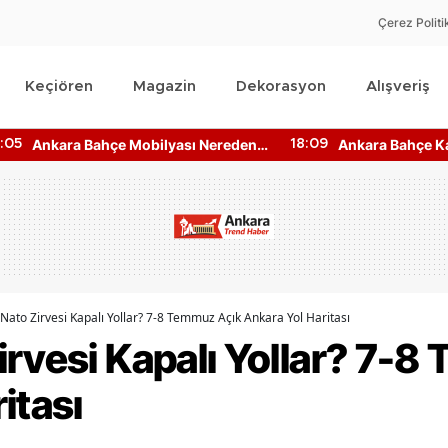
Çerez Politi
Keçiören
Magazin
Dekorasyon
Alışveriş
Ankara Bahçe Katı Kiralık Daire
Ankara Konser B
:09
15:17
Fiyatları Ne Kadar?
2026 Kimler Sa
Nato Zirvesi Kapalı Yollar? 7-8 Temmuz Açık Ankara Yol Haritası
irvesi Kapalı Yollar? 7-
itası