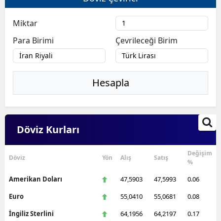
Miktar
Para Birimi
Çevrileceği Birim
Hesapla
Döviz Kurları
Değişim
Döviz
Yön
Alış
Satış
%
Amerikan Doları
47,5903
47,5993
0.06
Euro
55,0410
55,0681
0.08
İngiliz Sterlini
64,1956
64,2197
0.17