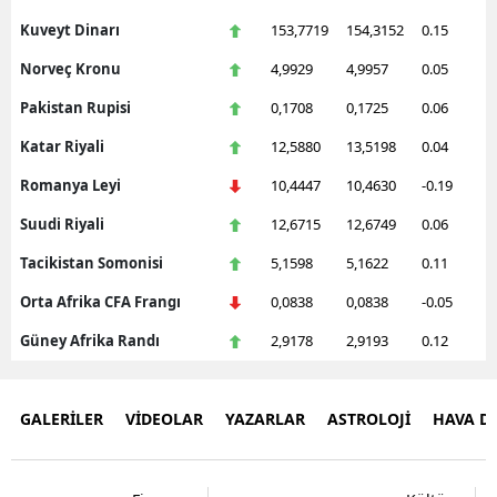
Kuveyt Dinarı
153,7719
154,3152
0.15
Norveç Kronu
4,9929
4,9957
0.05
Pakistan Rupisi
0,1708
0,1725
0.06
Katar Riyali
12,5880
13,5198
0.04
Romanya Leyi
10,4447
10,4630
-0.19
Suudi Riyali
12,6715
12,6749
0.06
Tacikistan Somonisi
5,1598
5,1622
0.11
Orta Afrika CFA Frangı
0,0838
0,0838
-0.05
Güney Afrika Randı
2,9178
2,9193
0.12
GALERİLER
VİDEOLAR
YAZARLAR
ASTROLOJİ
HAVA 