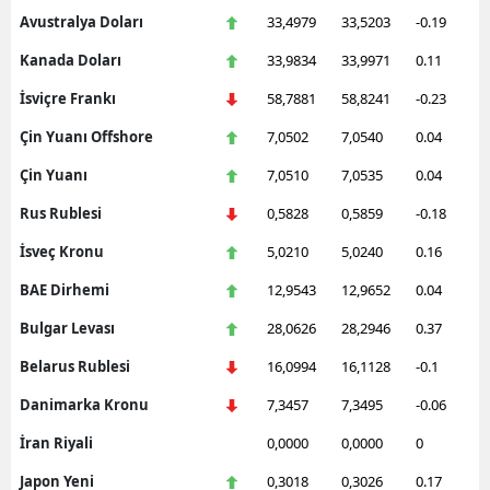
Avustralya Doları
33,4979
33,5203
-0.19
Kanada Doları
33,9834
33,9971
0.11
İsviçre Frankı
58,7881
58,8241
-0.23
Çin Yuanı Offshore
7,0502
7,0540
0.04
Çin Yuanı
7,0510
7,0535
0.04
Rus Rublesi
0,5828
0,5859
-0.18
İsveç Kronu
5,0210
5,0240
0.16
BAE Dirhemi
12,9543
12,9652
0.04
Bulgar Levası
28,0626
28,2946
0.37
Belarus Rublesi
16,0994
16,1128
-0.1
Danimarka Kronu
7,3457
7,3495
-0.06
İran Riyali
0,0000
0,0000
0
Japon Yeni
0,3018
0,3026
0.17