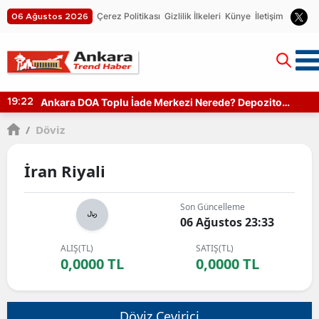
Çerez Politikası
Gizlilik İlkeleri
Künye
İletişim
06 Ağustos 2026
Ankara DOA Toplu İade Merkezi Nerede? Depozito
19:22
Makinesi Nerede?
/
Döviz
İran Riyali
Son Güncelleme
06 Ağustos 23:33
ALIŞ(TL)
SATIŞ(TL)
0,0000 TL
0,0000 TL
Döviz Çevirici