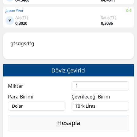
Japon Yeni
0.6
Alış(TL)
Satış(TL)
0,3020
0,3036
gfsdgsdfg
Döviz Çevirici
Miktar
Para Birimi
Çevrileceği Birim
Hesapla