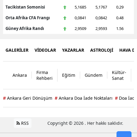
Tacikistan Somonisi
5,1685
5,1767
0.29
Orta Afrika CFA Frangı
0,0841
0,0842
0.48
Güney Afrika Randı
2,9509
2,9593
1.56
GALERİLER
VİDEOLAR
YAZARLAR
ASTROLOJİ
HAVA 
Firma
Kültür-
Ankara
Eğitim
Gündem
Rehberi
Sanat
Ankara Geri Dönüşüm
Ankara Doa İade Noktaları
Doa İade
#
#
#
RSS
Copyright © 2026 . Her hakkı saklıdır.