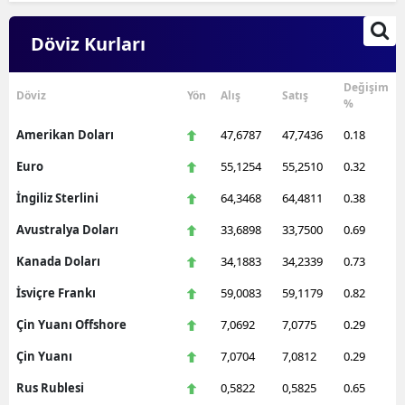
Döviz Kurları
Değişim
Döviz
Yön
Alış
Satış
%
Amerikan Doları
47,6787
47,7436
0.18
Euro
55,1254
55,2510
0.32
İngiliz Sterlini
64,3468
64,4811
0.38
Avustralya Doları
33,6898
33,7500
0.69
Kanada Doları
34,1883
34,2339
0.73
İsviçre Frankı
59,0083
59,1179
0.82
Çin Yuanı Offshore
7,0692
7,0775
0.29
Çin Yuanı
7,0704
7,0812
0.29
Rus Rublesi
0,5822
0,5825
0.65