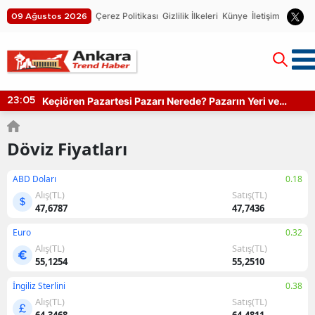
Çerez Politikası
Gizlilik İlkeleri
Künye
İletişim
09 Ağustos 2026
Keçiören Pazartesi Pazarı Nerede? Pazarın Yeri ve
23:05
Kapanış Saati
Döviz Fiyatları
ABD Doları
0.18
Alış(TL)
Satış(TL)
47,6787
47,7436
Euro
0.32
Alış(TL)
Satış(TL)
55,1254
55,2510
İngiliz Sterlini
0.38
Alış(TL)
Satış(TL)
64,3468
64,4811