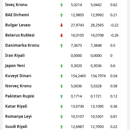
İsveç Kronu
5,0214
5,0442
0.62
BAE Dirhemi
12,9805
12,9992
0.21
Bulgar Levası
27,9743
28,2565
-0.22
Belarus Rublesi
16,0105
16,0708
-0.26
Danimarka Kronu
7,3673
7,3848
0.5
İran Riyali
0,0000
0,0000
0
Japon Yeni
0,3020
0,3036
0.6
Kuveyt Dinarı
154,2465
154,7974
0.54
Norveç Kronu
5,0036
5,0328
0.58
Pakistan Rupisi
0,1714
0,1721
0.12
Katar Riyali
13,0730
13,1095
0.36
Romanya Leyi
10,5107
10,5301
0.81
Suudi Riyali
12,6987
12,7093
0.22