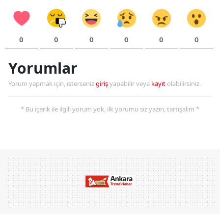
0
0
0
0
0
0
Yorumlar
Yorum yapmak için, isterseniz
giriş
yapabilir veya
kayıt
olabilirsiniz.
* Bu içerik ile ilgili yorum yok, ilk yorumu siz yazın, tartışalım *