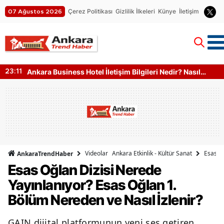
Çerez Politikası
Gizlilik İlkeleri
Künye
İletişim
07 Ağustos 2026
Ankara Business Hotel İletişim Bilgileri Nedir? Nasıl
23:11
Ulaşılır?
Videolar
Ankara Etkinlik - Kültür Sanat
Esas Oğ
AnkaraTrendHaber
Esas Oğlan Dizisi Nerede
Yayınlanıyor? Esas Oğlan 1.
Bölüm Nereden ve Nasıl İzlenir?
GAIN dijital platformunun yeni ses getiren