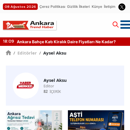
Çerez Politikası
Gizlilik İlkeleri
Künye
İletişim
08 Ağustos 2026
Ankara Bahçe Katı Kiralık Daire Fiyatları Ne Kadar?
18:09
/
Editörler
/
Aysel Aksu
Aysel Aksu
Editor
82
İÇERİK