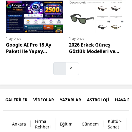
671 73 06
Alınır? 0506 671 73 06
1 ay önce
1 ay önce
Google AI Pro 18 Ay
2026 Erkek Güneş
Paketi ile Yapay
Gözlük Modelleri ve
Zekânın Gücünü
Seçim Rehberi
Keşfedin
>
GALERİLER
VİDEOLAR
YAZARLAR
ASTROLOJİ
HAVA 
Firma
Kültür-
Ankara
Eğitim
Gündem
Rehberi
Sanat