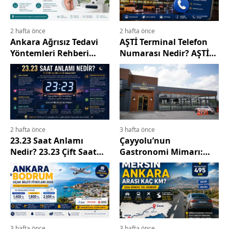
2 hafta önce
2 hafta önce
Ankara Ağrısız Tedavi
AŞTİ Terminal Telefon
Yöntemleri Rehberi
Numarası Nedir? AŞTİ
(2026) 0 312 963 12 78
İletişim Bilgileri (2026
Güncel)
2 hafta önce
3 hafta önce
23.23 Saat Anlamı
Çayyolu’nun
Nedir? 23.23 Çift Saat
Gastronomi Mimarı:
Görmek Ne Anlama
İbrahim Pekdoğan ile
Gelir?
Lezzet Dolu Bir
Dönüşüm
3 hafta önce
3 hafta önce