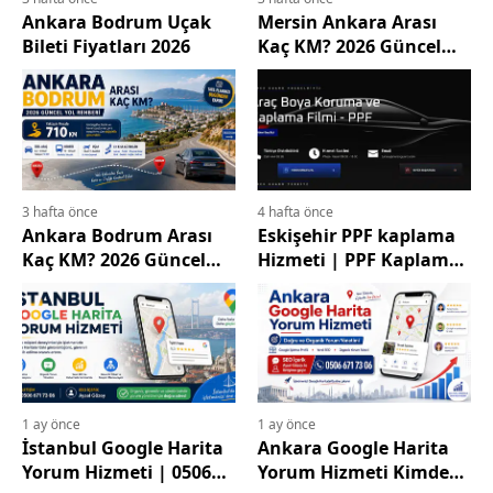
Ankara Bodrum Uçak
Mersin Ankara Arası
Bileti Fiyatları 2026
Kaç KM? 2026 Güncel
Yol Rehberi
3 hafta önce
4 hafta önce
Ankara Bodrum Arası
Eskişehir PPF kaplama
Kaç KM? 2026 Güncel
Hizmeti | PPF Kaplama
Yol Rehberi
Eskişehir | Norex Guard
U.S.A
1 ay önce
1 ay önce
İstanbul Google Harita
Ankara Google Harita
Yorum Hizmeti | 0506
Yorum Hizmeti Kimden