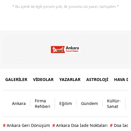
* Bu içerik ile ilgili yorum yok, ilk yorumu siz yazın, tartışalım *
GALERİLER
VİDEOLAR
YAZARLAR
ASTROLOJİ
HAVA 
Firma
Kültür-
Ankara
Eğitim
Gündem
Rehberi
Sanat
Ankara Geri Dönüşüm
Ankara Doa İade Noktaları
Doa İade
#
#
#