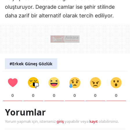
oluşturuyor. Degrade camlar ise şehir stilinde
daha zarif bir alternatif olarak tercih ediliyor.
#Erkek Güneş Gözlük
0
0
0
0
0
0
Yorumlar
Yorum yapmak için, isterseniz
giriş
yapabilir veya
kayıt
olabilirsiniz.