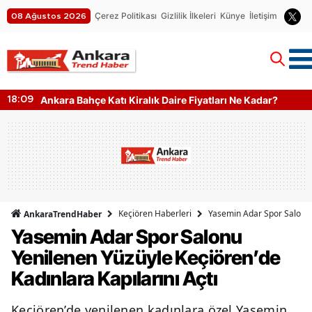
Çerez Politikası
Gizlilik İlkeleri
Künye
İletişim
08 Ağustos 2026
Ankara Bahçe Katı Kiralık Daire Fiyatları Ne Kadar?
18:09
Keçiören Haberleri
Yasemin Adar Spor Salonu Y
AnkaraTrendHaber
Yasemin Adar Spor Salonu
Yenilenen Yüzüyle Keçiören’de
Kadınlara Kapılarını Açtı
Keçiören’de yenilenen kadınlara özel Yasemin