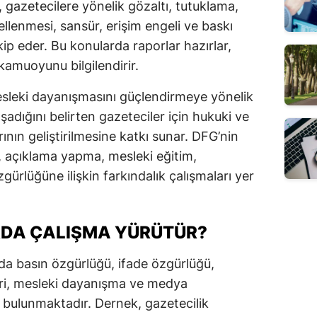
, gazetecilere yönelik gözaltı, tutuklama,
llenmesi, sansür, erişim engeli ve baskı
akip eder. Bu konularda raporlar hazırlar,
kamuoyunu bilgilendirir.
esleki dayanışmasını güçlendirmeye yönelik
aşadığını belirten gazeteciler için hukuki ve
nın geliştirilmesine katkı sunar. DFG’nin
a, açıklama yapma, mesleki eğitim,
gürlüğüne ilişkin farkındalık çalışmaları yer
RDA ÇALIŞMA YÜRÜTÜR?
nda basın özgürlüğü, ifade özgürlüğü,
leri, mesleki dayanışma ve medya
r bulunmaktadır. Dernek, gazetecilik