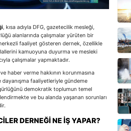
ği
, kısa adıyla DFG, gazetecilik mesleği,
lüğü alanlarında çalışmalar yürüten bir
erkezli faaliyet gösteren dernek, özellikle
 ihlallerini kamuoyuna duyurma ve mesleki
yla çalışmalar yapmaktadır.
a ve haber verme hakkının korunmasına
ve dayanışma faaliyetleriyle gündeme
zgürlüğünü demokratik toplumun temel
rlendirmekte ve bu alanda yaşanan sorunları
ir.
CILER DERNEĞI NE İŞ YAPAR?