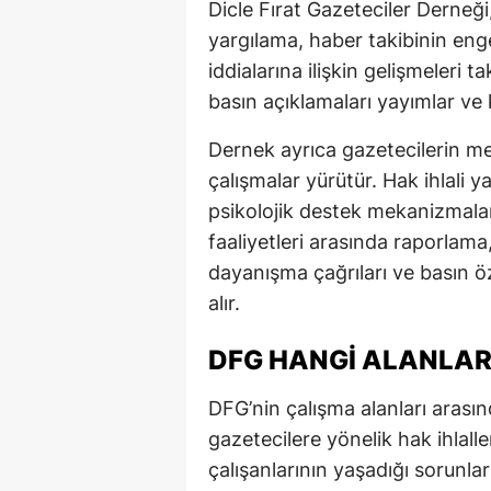
Dicle Fırat Gazeteciler Derneği
yargılama, haber takibinin enge
iddialarına ilişkin gelişmeleri t
basın açıklamaları yayımlar ve 
Dernek ayrıca gazetecilerin m
çalışmalar yürütür. Hak ihlali y
psikolojik destek mekanizmaları
faaliyetleri arasında raporlam
dayanışma çağrıları ve basın öz
alır.
DFG HANGI ALANLA
DFG’nin çalışma alanları arası
gazetecilere yönelik hak ihlal
çalışanlarının yaşadığı sorunla