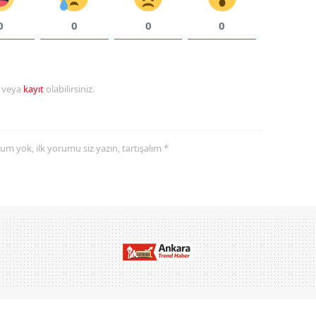
0
0
0
0
r veya
kayıt
olabilirsiniz.
yorum yok, ilk yorumu siz yazın, tartışalım *