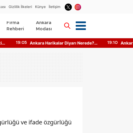
kası
Gizlilik İlkeleri
Künye
İletişim
Firma
Ankara
Rehberi
Modası
r Diyarı Nerede?
Ankara Toplu Taşıma Saatleri
19:10
Ne Kadar?
Bilgisine Nasıl Ulaşılır?
zgürlüğü ve ifade özgürlüğü