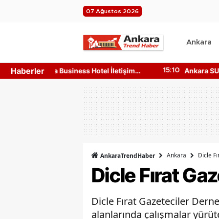
07 Ağustos 2026
Ankara
Haberler
l İletişim
Ankara SUP Board Satan Yerler
15:10
19
Ulaşılır?
Nerede? Kano Fiyatları!
Ankara
Dicle F
AnkaraTrendHaber
Dicle Fırat Ga
Dicle Fırat Gazeteciler Dern
alanlarında çalışmalar yürüt