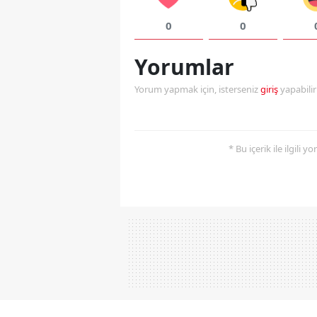
0
0
Yorumlar
Yorum yapmak için, isterseniz
giriş
yapabili
* Bu içerik ile ilgili 