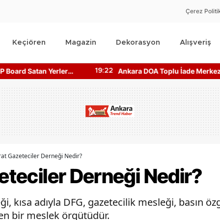
Çerez Politi
Keçiören
Magazin
Dekorasyon
Alışveriş
Ankara DOA Toplu İade Merkezi
Ankara Harikala
:22
19:05
Nerede? Depozito Makinesi
Giriş Ücretleri 
Nerede?
ırat Gazeteciler Derneği Nedir?
zeteciler Derneği Nedir?
eği, kısa adıyla DFG, gazetecilik mesleği, basın ö
en bir meslek örgütüdür.