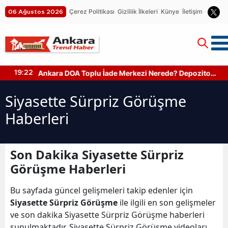
Çerez Politikası
Gizlilik İlkeleri
Künye
İletişim
06 Ağustos 2026
Ankara DOA Toplu İade Merkezi Nerede? Depozito
19:22
Makinesi Nerede?
Siyasette Sürpriz Görüşme
Haberleri
Son Dakika Siyasette Sürpriz
Görüşme Haberleri
Bu sayfada güncel gelişmeleri takip edenler için
Siyasette Sürpriz Görüşme
ile ilgili en son gelişmeler
ve son dakika Siyasette Sürpriz Görüşme haberleri
sunulmaktadır. Siyasette Sürpriz Görüşme videoları,