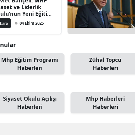
vlet Bahçeli, MHP
yaset ve Liderlik
ulu’nun Yeni Eğitim
ı Açılışına Katıldı
kara
04 Ekim 2025
onular
Mhp Eğitim Programı
Zühal Topcu
Haberleri
Haberleri
Siyaset Okulu Açılışı
Mhp Haberleri
Haberleri
Haberleri