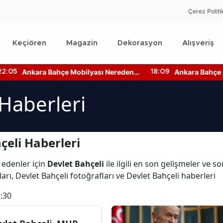
Çerez Politi
Keçiören
Magazin
Dekorasyon
Alışveriş
Ankara Bahçe Mobilyası Nereden
Ankara Bahçe Kat
:05
18:09
Alınır? Mobilya Kumaş Türleri
Fiyatları Ne Kad
 Haberleri
çeli Haberleri
 edenler için
Devlet Bahçeli
ile ilgili en son gelişmeler ve s
arı, Devlet Bahçeli fotoğrafları ve Devlet Bahçeli haberleri
:30