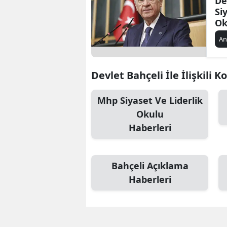
De
Si
Ok
Yıl
An
Devlet Bahçeli İle İlişkili K
Mhp Siyaset Ve Liderlik
Okulu
Haberleri
Bahçeli Açıklama
Haberleri