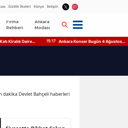
kası
Gizlilik İlkeleri
Künye
İletişim
Firma
Ankara
Rehberi
Modası
ı Kiralık Daire
Ankara Konser Bugün 4 Ağustos
15:17
ar?
2026 Kimler Sahnede?
on dakika Devlet Bahçeli haberleri