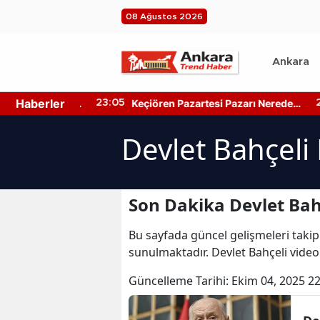
08 Ağustos 2026
Ankara
Haberler
ir Merkezleri
Keçiören Pazartesi Pazarı Nerede?
23:05
22
n Hangi
Pazarın Yeri ve Kapanış Saati
Devlet Bahçeli
Son Dakika Devlet Bah
Bu sayfada güncel gelişmeleri takip
sunulmaktadır. Devlet Bahçeli videol
Güncelleme Tarihi:
Ekim 04, 2025 22