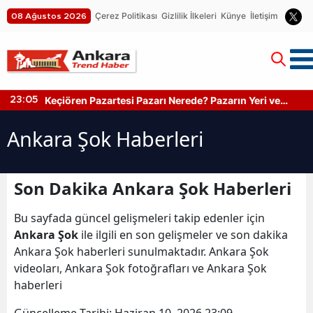
Çerez Politikası
Gizlilik İlkeleri
Künye
İletişim
08 Ağustos 2026
Keçiören Pazartesi Pazarı Nerede? Pazarın Yeri ve
23:05
Kapanış Saati
Ankara Şok Haberleri
Son Dakika Ankara Şok Haberleri
Bu sayfada güncel gelişmeleri takip edenler için
Ankara Şok
ile ilgili en son gelişmeler ve son dakika
Ankara Şok haberleri sunulmaktadır. Ankara Şok
videoları, Ankara Şok fotoğrafları ve Ankara Şok
haberleri
Güncelleme Tarihi:
Haziran 10, 2026 23:09