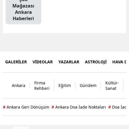
Mağazası
Ankara
Haberleri
GALERİLER
VİDEOLAR
YAZARLAR
ASTROLOJİ
HAVA 
Firma
Kültür-
Ankara
Eğitim
Gündem
Rehberi
Sanat
Ankara Geri Dönüşüm
Ankara Doa İade Noktaları
Doa İade
#
#
#