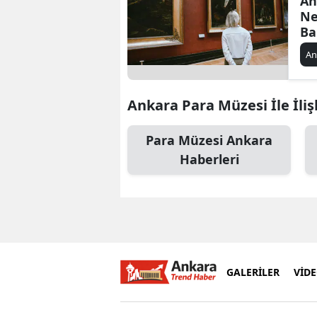
An
Ne
Ba
Zi
An
Ankara Para Müzesi İle İliş
Para Müzesi Ankara
Haberleri
GALERİLER
VİD