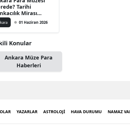
kara Para Müzesi
rede? Tarihi
nkacılık Mirası
yarete Açık mı?
kara
01 Haziran 2026
kili Konular
Ankara Müze Para
Haberleri
EOLAR
YAZARLAR
ASTROLOJİ
HAVA DURUMU
NAMAZ VAK