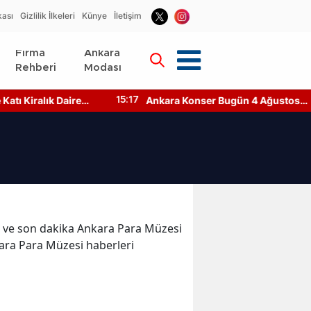
kası
Gizlilik İlkeleri
Künye
İletişim
Firma
Ankara
Rehberi
Modası
ı Kiralık Daire
Ankara Konser Bugün 4 Ağustos
15:17
ar?
2026 Kimler Sahnede?
ler ve son dakika Ankara Para Müzesi
kara Para Müzesi haberleri