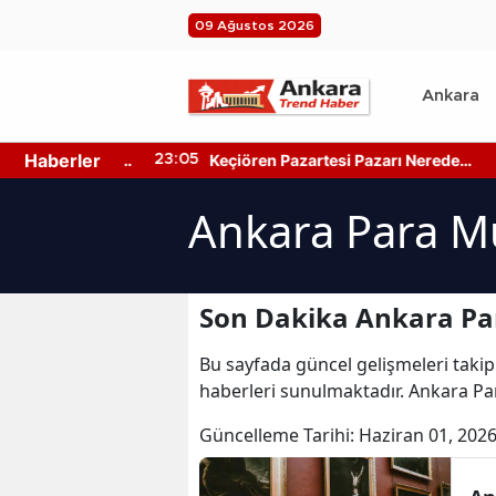
09 Ağustos 2026
Ankara
Haberler
ir Merkezleri
Keçiören Pazartesi Pazarı Nerede?
23:05
22
n Hangi
Pazarın Yeri ve Kapanış Saati
Ankara Para Mü
Son Dakika Ankara Pa
Bu sayfada güncel gelişmeleri takip
haberleri sunulmaktadır. Ankara Pa
Güncelleme Tarihi:
Haziran 01, 2026