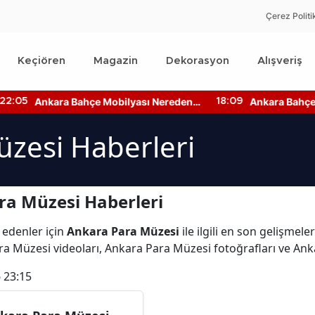
Çerez Politi
Keçiören
Magazin
Dekorasyon
Alışveriş
Ankara Bahçe Mobilyası Nereden
Ankara Bahçe Kat
:05
18:09
Alınır? Mobilya Kumaş Türleri
Fiyatları Ne Kad
zesi Haberleri
ra Müzesi Haberleri
 edenler için
Ankara Para Müzesi
ile ilgili en son gelişme
ra Müzesi videoları, Ankara Para Müzesi fotoğrafları ve An
 23:15