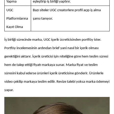
Yapma
eşleştirip iş birliği yaptırır. 
UGC 
Bazı siteler UGC creatorlere profil açıp iş alma 
Platformlarına 
şansı tanıyor. 
Kayıt Olma
İş birliği sürecinde marka, UGC içerik ücreticisinden portföy ister. 
Portföy incelemesinin ardından brief yani nasıl bir içerik olması 
gerektiğini aktarır. İçerik üreticisi işin niteliğine göre hem teslim süresi 
hem de talep ettiği fiyatı markaya sunar. Marka fiyat ve teslim 
süresini kabul ederse ürünleri içerik üreticisine gönderir. Ürünlerle 
video çekilip markaya teslim edilir. Revize talebi yoksa marka ödemeyi 
yapar. 