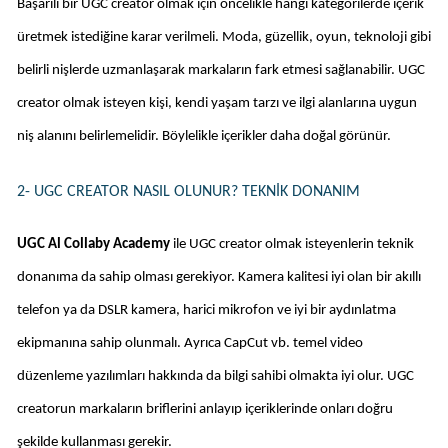
Başarılı bir UGC creator olmak için öncelikle hangi kategorilerde içerik 
üretmek istediğine karar verilmeli. Moda, güzellik, oyun, teknoloji gibi 
belirli nişlerde uzmanlaşarak markaların fark etmesi sağlanabilir. UGC 
creator olmak isteyen kişi, kendi yaşam tarzı ve ilgi alanlarına uygun 
niş alanını belirlemelidir. Böylelikle içerikler daha doğal görünür. 
2- UGC CREATOR NASIL OLUNUR? TEKNIK DONANIM
UGC Al Collaby Academy 
ile UGC creator olmak isteyenlerin teknik 
donanıma da sahip olması gerekiyor. Kamera kalitesi iyi olan bir akıllı 
telefon ya da DSLR kamera, harici mikrofon ve iyi bir aydınlatma 
ekipmanına sahip olunmalı. Ayrıca CapCut vb. temel video 
düzenleme yazılımları hakkında da bilgi sahibi olmakta iyi olur. UGC 
creatorun markaların briflerini anlayıp içeriklerinde onları doğru 
şekilde kullanması gerekir. 