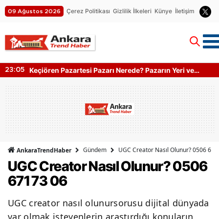
Çerez Politikası
Gizlilik İlkeleri
Künye
İletişim
09 Ağustos 2026
Ankara Bahçe Mobilyası Nereden Alınır? Mobilya
22:05
Kumaş Türleri
Gündem
UGC Creator Nasıl Olunur? 0506 671
AnkaraTrendHaber
UGC Creator Nasıl Olunur? 0506
671 73 06
UGC creator nasıl olunursorusu dijital dünyada
var olmak isteyenlerin araştırdığı konuların