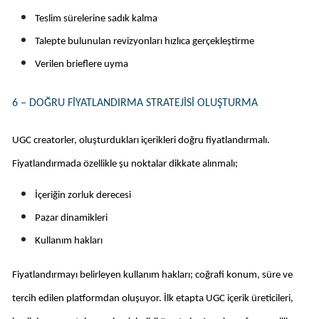
Teslim sürelerine sadık kalma
Talepte bulunulan revizyonları hızlıca gerçekleştirme
Verilen brieflere uyma
6 – DOĞRU FIYATLANDIRMA STRATEJISI OLUŞTURMA
UGC creatorler, oluşturdukları içerikleri doğru fiyatlandırmalı. 
Fiyatlandırmada özellikle şu noktalar dikkate alınmalı;
İçeriğin zorluk derecesi
Pazar dinamikleri
Kullanım hakları
Fiyatlandırmayı belirleyen kullanım hakları; coğrafi konum, süre ve 
tercih edilen platformdan oluşuyor. İlk etapta UGC içerik üreticileri, 