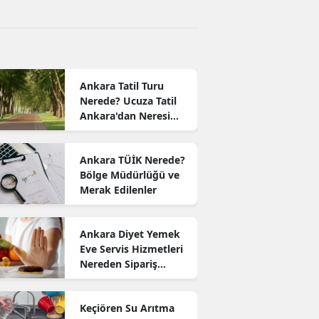
Ankara Tatil Turu
Nerede? Ucuza Tatil
Ankara'dan Neresi
Var?
Ankara TÜİK Nerede?
Bölge Müdürlüğü ve
Merak Edilenler
Ankara Diyet Yemek
Eve Servis Hizmetleri
Nereden Sipariş
Verilir?
Keçiören Su Arıtma