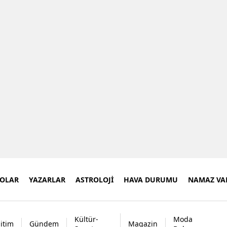
EOLAR
YAZARLAR
ASTROLOJİ
HAVA DURUMU
NAMAZ VAK
Kültür-
Moda
itim
Gündem
Magazin