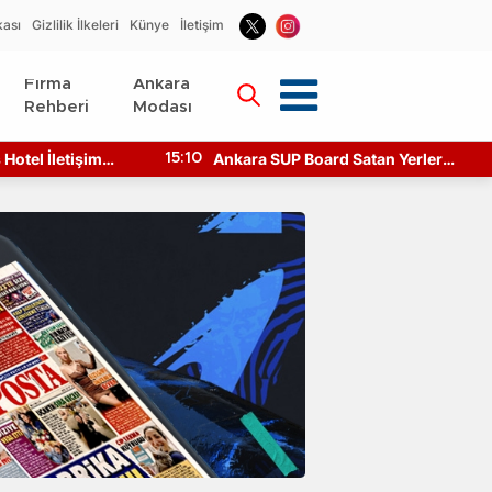
kası
Gizlilik İlkeleri
Künye
İletişim
Firma
Ankara
Rehberi
Modası
Hotel İletişim
Ankara SUP Board Satan Yerler
15:10
asıl Ulaşılır?
Nerede? Kano Fiyatları!