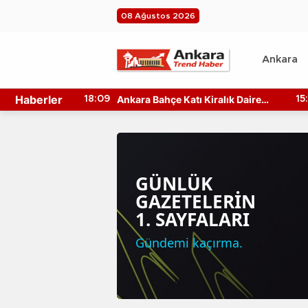
08 Ağustos 2026
Ankara
Haberler
yası Nereden
Ankara Bahçe Katı Kiralık Daire
18:09
15
aş Türleri
Fiyatları Ne Kadar?
GÜNLÜK
GAZETELERİN
1. SAYFALARI
Gündemi kaçırma.