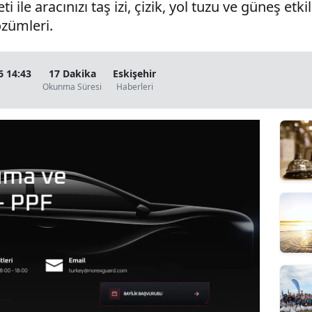
 ile aracınızı taş izi, çizik, yol tuzu ve güneş etk
zümleri.
 14:43
17 Dakika
Eskişehir
Okunma Süresi
Haberleri