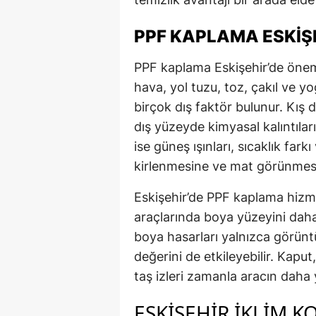
PPF KAPLAMA ESKIŞ
PPF kaplama Eskişehir’de önem
hava, yol tuzu, toz, çakıl ve y
birçok dış faktör bulunur. Kış 
dış yüzeyde kimyasal kalıntılar
ise güneş ışınları, sıcaklık fark
kirlenmesine ve mat görünmesin
Eskişehir’de PPF kaplama hizmet
araçlarında boya yüzeyini dah
boya hasarları yalnızca görünt
değerini de etkileyebilir. Kap
taş izleri zamanla aracın daha
ESKIŞEHIR İKLIM K