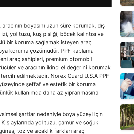
 aracının boyasını uzun süre korumak, dış
zi, yol tuzu, kuş pisliği, böcek kalıntısı ve
çlü bir koruma sağlamak isteyen araç
r boya koruma çözümüdür. PPF kaplama
yeni araç sahipleri, premium otomobil
rücüler ve aracının ikinci el değerini korumak
a tercih edilmektedir. Norex Guard U.S.A PPF
yüzeyinde şeffaf ve estetik bir koruma
ünlük kullanımda daha az yıpranmasına
vsimsel şartlar nedeniyle boya yüzeyi için
. Kış aylarında yol tuzu, çamur ve soğuk
üneş, toz ve sıcaklık farkları araç