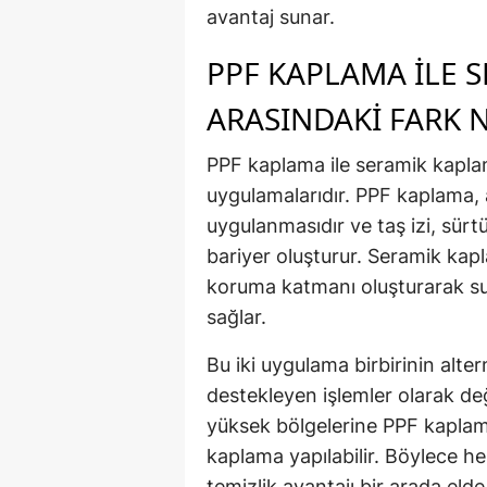
avantaj sunar.
PPF KAPLAMA ILE 
ARASINDAKI FARK 
PPF kaplama ile seramik kapla
uygulamalarıdır. PPF kaplama, a
uygulanmasıdır ve taş izi, sürtü
bariyer oluşturur. Seramik kap
koruma katmanı oluşturarak su i
sağlar.
Bu iki uygulama birbirinin alter
destekleyen işlemler olarak değe
yüksek bölgelerine PPF kaplam
kaplama yapılabilir. Böylece h
temizlik avantajı bir arada elde 