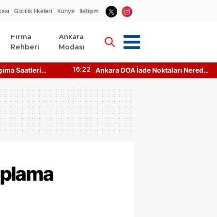
kası
Gizlilik İlkeleri
Künye
İletişim
Firma
Ankara
Rehberi
Modası
şıma Saatleri
Ankara DOA İade Noktaları Nerede?
16:22
aşılır?
Makineler Çalışıyor mu?
aplama