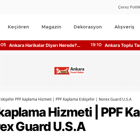
Çerez Politi
Keçiören
Magazin
Dekorasyon
Alışveriş
Ankara Harikalar Diyarı Nerede?
Ankara Toplu Ta
:05
19:10
Giriş Ücretleri Ne Kadar?
Bilgisine Nasıl Ul
Eskişehir PPF kaplama Hizmeti | PPF Kaplama Eskişehir | Norex Guard U.S.A
 kaplama Hizmeti | PPF K
rex Guard U.S.A