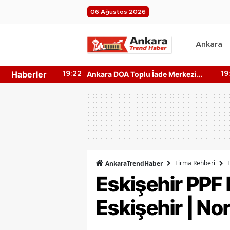
06 Ağustos 2026
Ankara
Haberler
tan Yerler
Ankara DOA Toplu İade Merkezi
19:22
19
rı!
Nerede? Depozito Makinesi
Nerede?
Firma Rehberi
AnkaraTrendHaber
Eskişehir PPF
Eskişehir | No