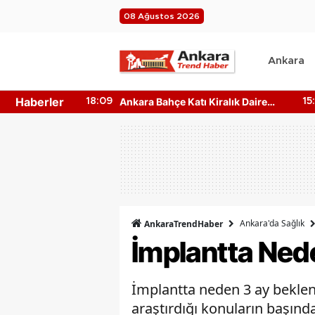
08 Ağustos 2026
Ankara
Haberler
ralık Daire
Ankara Konser Bugün 4 Ağustos
15:17
23
2026 Kimler Sahnede?
Ankara'da Sağlık
AnkaraTrendHaber
İmplantta Ned
İmplantta neden 3 ay beklenir
araştırdığı konuların başında 