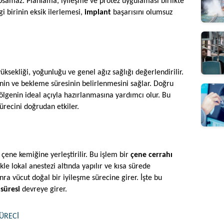
apsamaz. Planlama, iyileşme ve protez uygulaması birlikte 
 birinin eksik ilerlemesi, 
implant
 başarısını olumsuz 
ksekliği, yoğunluğu ve genel ağız sağlığı değerlendirilir. 
in ve bekleme süresinin belirlenmesini sağlar. Doğru 
bölgenin ideal açıyla hazırlanmasına yardımcı olur. Bu 
recini doğrudan etkiler.
çene kemiğine yerleştirilir. Bu işlem bir 
çene cerrahı
le lokal anestezi altında yapılır ve kısa sürede 
ra vücut doğal bir iyileşme sürecine girer. İşte bu 
süresi
 devreye girer.
ÜRECI