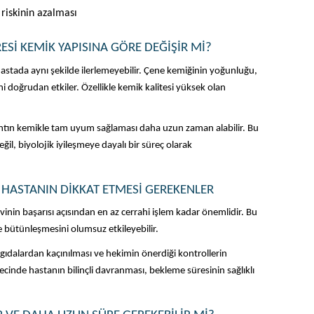
riskinin azalması
ESI KEMIK YAPISINA GÖRE DEĞIŞIR MI?
hastada aynı şekilde ilerlemeyebilir. Çene kemiğinin yoğunluğu, 
doğrudan etkiler. Özellikle kemik kalitesi yüksek olan 
antın kemikle tam uyum sağlaması daha uzun zaman alabilir. Bu 
il, biyolojik iyileşmeye dayalı bir süreç olarak 
 HASTANIN DIKKAT ETMESI GEREKENLER
vinin başarısı açısından en az cerrahi işlem kadar önemlidir. Bu 
 bütünleşmesini olumsuz etkileyebilir.
t gıdalardan kaçınılması ve hekimin önerdiği kontrollerin 
ecinde hastanın bilinçli davranması, bekleme süresinin sağlıklı 