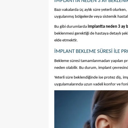
İMPLANTTA NEDEN 3 AY BEKLENI
Bazı vakalarda üç aylık süre yeterli olurken
uygulanmış bölgelerde veya sistemik hastalığ
Bu gibi durumlarda 
implantta neden 3 ay 
beklenmesi gerektiği de hastaya detaylı şekil
elde etmektir.
İMPLANT BEKLEME SÜRESI ILE PRO
Bekleme süresi tamamlanmadan yapılan prot
neden olabilir. Bu durum, implant çevresinde 
Yeterli süre beklendiğinde ise protez diş, imp
uygulamalarında uzun vadeli konfor ve fonk