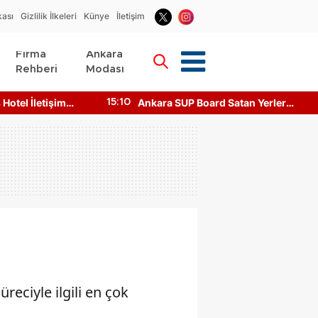
kası
Gizlilik İlkeleri
Künye
İletişim
Firma
Ankara
Rehberi
Modası
d Satan Yerler
Ankara DOA Toplu İade Merkezi
19:22
atları!
Nerede? Depozito Makinesi
Nerede?
reciyle ilgili en çok