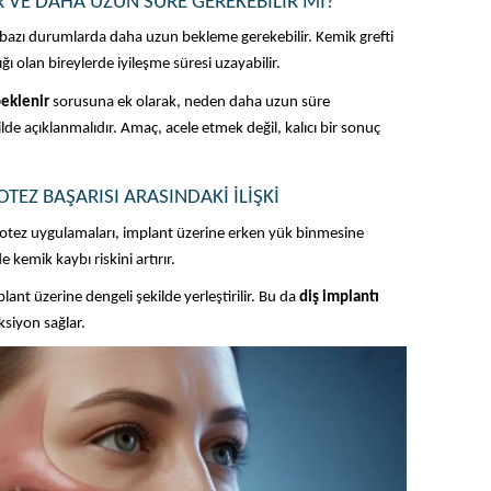
R VE DAHA UZUN SÜRE GEREKEBILIR MI?
, bazı durumlarda daha uzun bekleme gerekebilir. Kemik grefti 
ı olan bireylerde iyileşme süresi uzayabilir.
beklenir
 sorusuna ek olarak, neden daha uzun süre 
de açıklanmalıdır. Amaç, acele etmek değil, kalıcı bir sonuç 
TEZ BAŞARISI ARASINDAKI İLIŞKI
ez uygulamaları, implant üzerine erken yük binmesine 
kemik kaybı riskini artırır.
lant üzerine dengeli şekilde yerleştirilir. Bu da 
diş implantı
siyon sağlar.