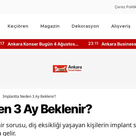
Çerez Politi
Keçiören
Magazin
Dekorasyon
Alışveriş
Ankara Business Hotel İletişim
Ankara SUP Boar
:11
15:10
Bilgileri Nedir? Nasıl Ulaşılır?
Nerede? Kano Fiy
İmplantta Neden 3 Ay Beklenir?
en 3 Ay Beklenir?
 sorusu, diş eksikliği yaşayan kişilerin implant sü
gelir.