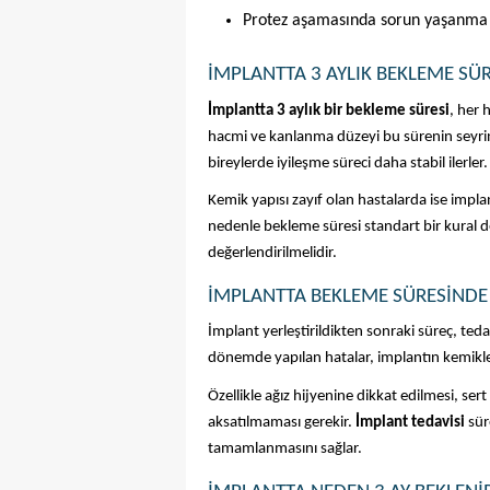
Protez aşamasında sorun yaşanma 
İMPLANTTA 3 AYLIK BEKLEME SÜR
İmplantta 3 aylık bir bekleme süresi
, her 
hacmi ve kanlanma düzeyi bu sürenin seyrini 
bireylerde iyileşme süreci daha stabil ilerler.
Kemik yapısı zayıf olan hastalarda ise impl
nedenle bekleme süresi standart bir kural değ
değerlendirilmelidir.
İMPLANTTA BEKLEME SÜRESINDE
İmplant yerleştirildikten sonraki süreç, teda
dönemde yapılan hatalar, implantın kemikle
Özellikle ağız hijyenine dikkat edilmesi, ser
aksatılmaması gerekir. 
İmplant tedavisi
 sür
tamamlanmasını sağlar.