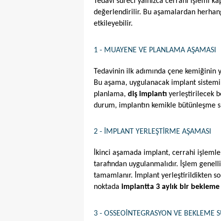
Tedavi süreci yalnızca cerrahi işlemi k
değerlendirilir. Bu aşamalardan herhangi
etkileyebilir.
1 - MUAYENE VE PLANLAMA AŞAMASI
Tedavinin ilk adımında çene kemiğinin yü
Bu aşama, uygulanacak implant sistemin
planlama, 
diş implantı
 yerleştirilecek 
durum, implantın kemikle bütünleşme sü
2 - İMPLANT YERLEŞTIRME AŞAMASI
İkinci aşamada implant, cerrahi işlemle 
tarafından uygulanmalıdır. İşlem genellik
tamamlanır. İmplant yerleştirildikten son
noktada 
implantta 3 aylık bir bekleme 
3 - OSSEOINTEGRASYON VE BEKLEME S