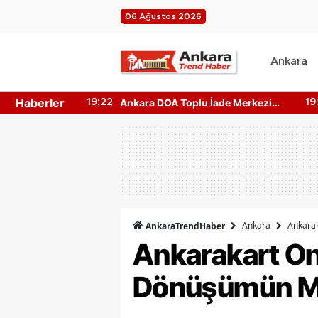
06 Ağustos 2026
Ankara
Haberler
ade Merkezi
Ankara Harikalar Diyarı Nerede?
19:05
19
akinesi
Giriş Ücretleri Ne Kadar?
Ankara
Ankarak
AnkaraTrendHaber
Ankarakart Onl
Dönüşümün M