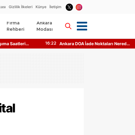
kası
Gizlilik İlkeleri
Künye
İletişim
Firma
Ankara
Rehberi
Modası
 Noktaları Nerede?
Ankara Tatil Turu Nerede? Ucuza
21:36
ıyor mu?
Tatil Ankara'dan Neresi Var?
tal