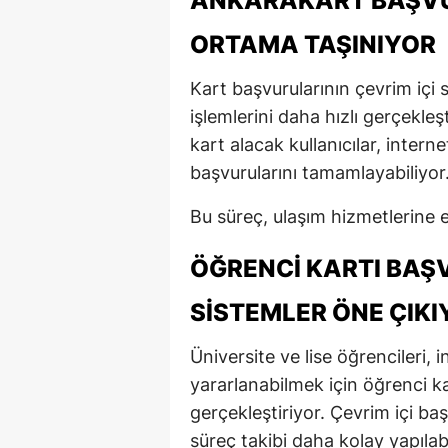
ANKARAKART BAŞVUR
ORTAMA TAŞINIYOR
Kart başvurularının çevrim içi 
işlemlerini daha hızlı gerçekleş
kart alacak kullanıcılar, intern
başvurularını tamamlayabiliyor
Bu süreç, ulaşım hizmetlerine e
ÖĞRENCI KARTI BAŞ
SISTEMLER ÖNE ÇIKI
Üniversite ve lise öğrencileri, 
yararlanabilmek için öğrenci ka
gerçekleştiriyor. Çevrim içi ba
süreç takibi daha kolay yapılabi