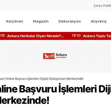
Çerez Politi
Keçiören
Magazin
Dekorasyon
Alışveriş
Ankara Toplu Taşıma Saatleri
Ankara DOA İade
:10
16:22
Bilgisine Nasıl Ulaşılır?
Makineler Çalış
art Online Başvuru İşlemleri Dijital Dönüşümün Merkezinde!
ine Başvuru İşlemleri Diji
erkezinde!