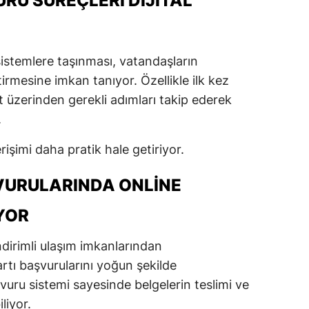
U SÜREÇLERI DIJITAL
sistemlere taşınması, vatandaşların
tirmesine imkan tanıyor. Özellikle ilk kez
et üzerinden gerekli adımları takip ederek
.
rişimi daha pratik hale getiriyor.
VURULARINDA ONLINE
YOR
indirimli ulaşım imkanlarından
rtı başvurularını yoğun şekilde
şvuru sistemi sayesinde belgelerin teslimi ve
liyor.