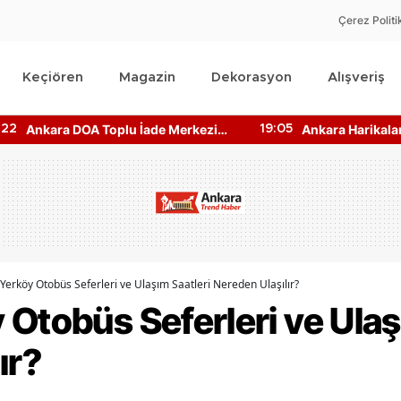
Çerez Politi
Keçiören
Magazin
Dekorasyon
Alışveriş
Ankara Harikalar Diyarı Nerede?
Ankara Toplu Ta
:05
19:10
Giriş Ücretleri Ne Kadar?
Bilgisine Nasıl Ul
Yerköy Otobüs Seferleri ve Ulaşım Saatleri Nereden Ulaşılır?
Otobüs Seferleri ve Ulaş
ır?