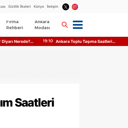
kası
Gizlilik İlkeleri
Künye
İletişim
Firma
Ankara
Rehberi
Modası
şıma Saatleri
Ankara DOA İade Noktaları Nerede?
16:22
aşılır?
Makineler Çalışıyor mu?
ım Saatleri