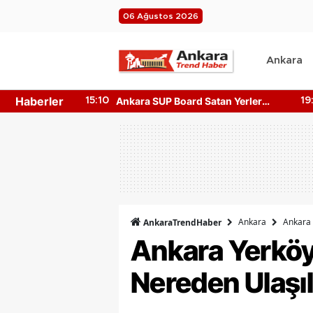
06 Ağustos 2026
Ankara
Haberler
tan Yerler
Ankara DOA Toplu İade Merkezi
19:22
19
rı!
Nerede? Depozito Makinesi
Nerede?
Ankara
Ankara 
AnkaraTrendHaber
Ankara Yerköy 
Nereden Ulaşıl