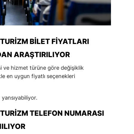
URIZM BILET FIYATLARI
AN ARAŞTIRILIYOR
si ve hizmet türüne göre değişiklik
kle en uygun fiyatlı seçenekleri
 yansıyabiliyor.
TURIZM TELEFON NUMARASI
NILIYOR