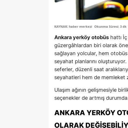
KAYNAK: haber merkezi
Okunma Süresi: 3 dk
Ankara yerköy otobüs
hattı İç
güzergâhlardan biri olarak öne
sağlayan yolcular, hem otobüs
seyahat planlarını oluşturuyor
seferler, düzenli saat aralıklar
seyahatleri hem de memleket ziy
Ulaşım ağının gelişmesiyle birl
seçenekler de artmış durumda
ANKARA YERKÖY OT
OLARAK DEĞIŞEBILI