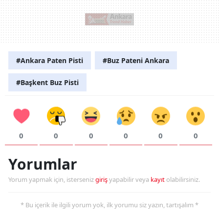
#Ankara Paten Pisti
#Buz Pateni Ankara
#Başkent Buz Pisti
0
0
0
0
0
0
Yorumlar
Yorum yapmak için, isterseniz
giriş
yapabilir veya
kayıt
olabilirsiniz.
* Bu içerik ile ilgili yorum yok, ilk yorumu siz yazın, tartışalım *