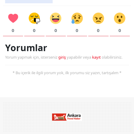
0
0
0
0
0
0
Yorumlar
Yorum yapmak için, isterseniz
giriş
yapabilir veya
kayıt
olabilirsiniz.
* Bu içerik ile ilgili yorum yok, ilk yorumu siz yazın, tartışalım *