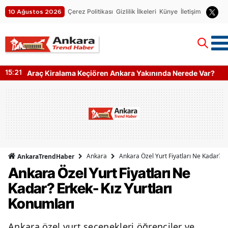
Çerez Politikası
Gizlilik İlkeleri
Künye
İletişim
10 Ağustos 2026
Ankara Yakınında Nerede Var?
Ankara Pimapen Tamir M
07:38
Hangi İşlemler Yapılıyo
Ankara
Ankara Özel Yurt Fiyatları Ne Kadar? Er
AnkaraTrendHaber
Ankara Özel Yurt Fiyatları Ne
Kadar? Erkek- Kız Yurtları
Konumları
Ankara özel yurt seçenekleri öğrenciler ve