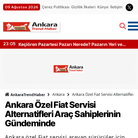
Çerez Politikası
Gizlilik İlkeleri
Künye
İletişim
09 Ağustos 2026
Keçiören Pazartesi Pazarı Nerede? Pazarın Yeri ve
23:05
Kapanış Saati
Ankara
Ankara Özel Fiat Servisi Alternatifler
AnkaraTrendHaber
Ankara Özel Fiat Servisi
Alternatifleri Araç Sahiplerinin
Gündeminde
Ankara özel Fiat servisi arayan sürücüler için