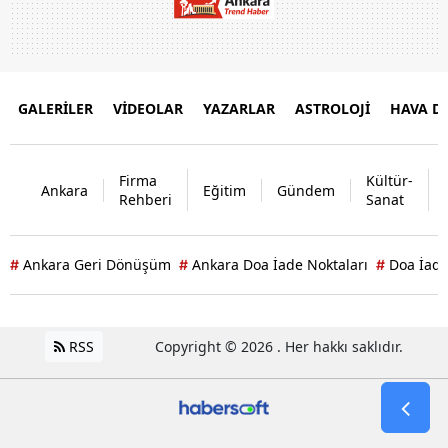
GALERİLER
VİDEOLAR
YAZARLAR
ASTROLOJİ
HAVA 
Firma
Kültür-
Ankara
Eğitim
Gündem
Rehberi
Sanat
Ankara Geri Dönüşüm
Ankara Doa İade Noktaları
Doa İade
#
#
#
RSS
Copyright © 2026 . Her hakkı saklıdır.