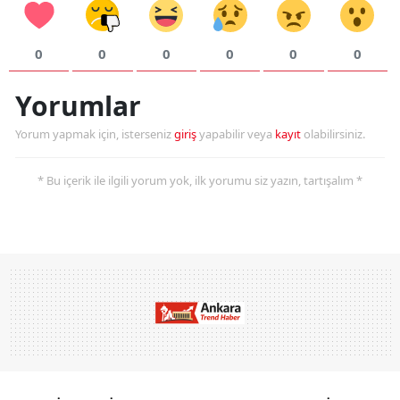
0
0
0
0
0
0
Yorumlar
Yorum yapmak için, isterseniz
giriş
yapabilir veya
kayıt
olabilirsiniz.
* Bu içerik ile ilgili yorum yok, ilk yorumu siz yazın, tartışalım *