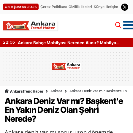
Çerez Politikası
Gizlilik İlkeleri
Künye
İletişim
08 Ağustos 2026
Ankara Bahçe Mobilyası Nereden Alınır? Mobilya
22:05
Kumaş Türleri
Ankara
Ankara Deniz Var mı? Başkent'e En Ya
AnkaraTrendHaber
Ankara Deniz Var mı? Başkent'e
En Yakın Deniz Olan Şehri
Nerede?
Ankara deniz var mı sorusu son dönemde