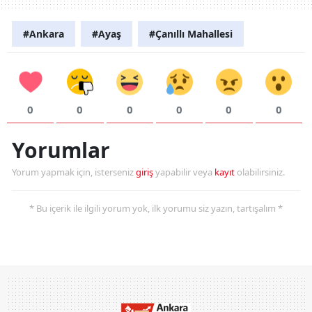
#Ankara
#Ayaş
#Çanıllı Mahallesi
0
0
0
0
0
0
Yorumlar
Yorum yapmak için, isterseniz
giriş
yapabilir veya
kayıt
olabilirsiniz.
* Bu içerik ile ilgili yorum yok, ilk yorumu siz yazın, tartışalım *