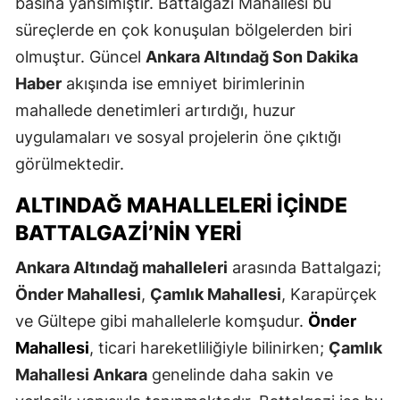
basına yansımıştır. Battalgazi Mahallesi bu
süreçlerde en çok konuşulan bölgelerden biri
olmuştur. Güncel
Ankara Altındağ Son Dakika
Haber
akışında ise emniyet birimlerinin
mahallede denetimleri artırdığı, huzur
uygulamaları ve sosyal projelerin öne çıktığı
görülmektedir.
ALTINDAĞ MAHALLELERI İÇINDE
BATTALGAZI’NIN YERI
Ankara Altındağ mahalleleri
arasında Battalgazi;
Önder Mahallesi
,
Çamlık Mahallesi
, Karapürçek
ve Gültepe gibi mahallelerle komşudur.
Önder
Mahallesi
, ticari hareketliliğiyle bilinirken;
Çamlık
Mahallesi Ankara
genelinde daha sakin ve