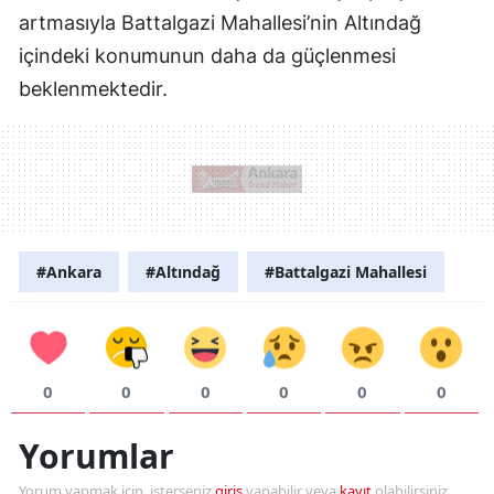
artmasıyla Battalgazi Mahallesi’nin Altındağ
içindeki konumunun daha da güçlenmesi
beklenmektedir.
#Ankara
#Altındağ
#Battalgazi Mahallesi
0
0
0
0
0
0
Yorumlar
Yorum yapmak için, isterseniz
giriş
yapabilir veya
kayıt
olabilirsiniz.