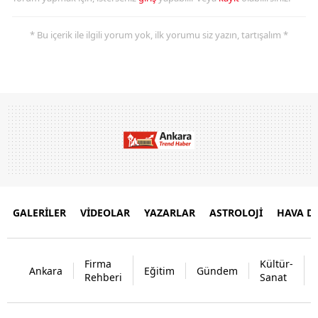
* Bu içerik ile ilgili yorum yok, ilk yorumu siz yazın, tartışalım *
GALERİLER
VİDEOLAR
YAZARLAR
ASTROLOJİ
HAVA 
Firma
Kültür-
Ankara
Eğitim
Gündem
Rehberi
Sanat