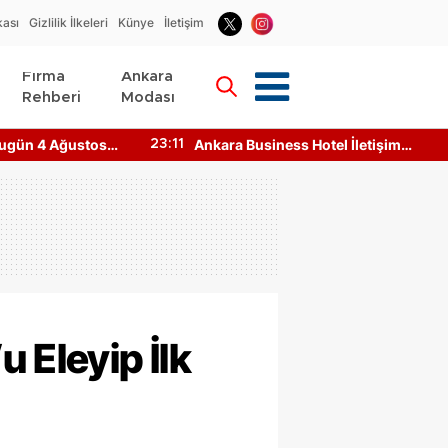
kası
Gizlilik İlkeleri
Künye
İletişim
Firma
Ankara
Rehberi
Modası
4 Ağustos
Ankara Business Hotel İletişim
23:11
15:1
Bilgileri Nedir? Nasıl Ulaşılır?
 Eleyip İlk