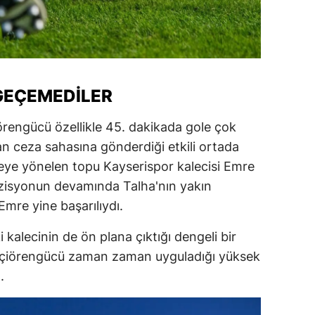
 GEÇEMEDILER
örengücü özellikle 45. dakikada gole çok
tan ceza sahasına gönderdiği etkili ortada
eye yönelen topu Kayserispor kalecisi Emre
zisyonun devamında Talha'nın yakın
mre yine başarılıydı.
 kalecinin de ön plana çıktığı dengeli bir
eçiörengücü zaman zaman uyguladığı yüksek
.