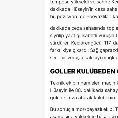
temposu yükseldi ve sahne Keçi
dakikada Hüseyin’in ceza sahas
bu pozisyon mor-beyazlıları ka
dakikada ceza sahasında topl
sıyrılıp yaptığı isabetli vuruşla
sürdüren Keçiörengücü, 117. da
farkı ikiye çıkardı. Sağ çapra
sert bir vuruşla kaleciyi mağlu
GOLLER KULÜBEDEN 
Teknik ekibin hamleleri maçın k
Hüseyin ile 88. dakikada sahay
golüne imza atarak kulübenin 
Bu sonuçla mor-beyazlı ekip, T
aşamasına yükselme başarısı gö