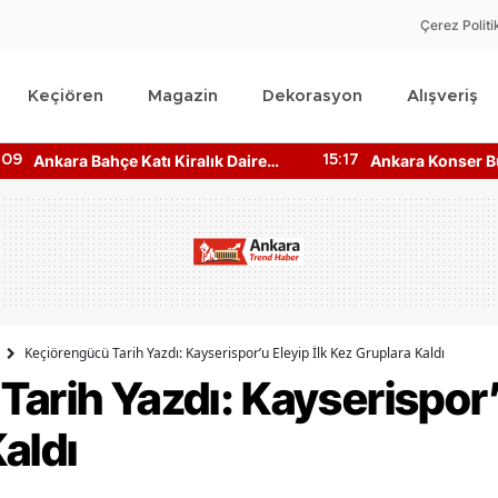
Çerez Politi
Keçiören
Magazin
Dekorasyon
Alışveriş
nkara Bahçe Katı Kiralık Daire
Ankara Konser Bugün 
15:17
iyatları Ne Kadar?
2026 Kimler Sahnede?
Keçiörengücü Tarih Yazdı: Kayserispor’u Eleyip İlk Kez Gruplara Kaldı
arih Yazdı: Kayserispor’u
aldı