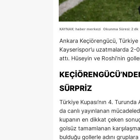
KAYNAK: haber merkezi
Okunma Süresi: 2 dk
Ankara Keçiörengücü, Türkiye 
Kayserispor’u uzatmalarda 2-0 
attı. Hüseyin ve Roshi’nin golle
KEÇIÖRENGÜCÜ’NDEN
SÜRPRIZ
Türkiye Kupası’nın 4. Turunda
da canlı yayınlanan mücadeled
kupanın en dikkat çeken sonuçl
golsüz tamamlanan karşılaşmad
bulduğu gollerle adını gruplara 