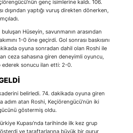
örengücü’nün genç isimlerine kaldı. 106.
ı dışından yaptığı vuruş direkten dönerken,
mçıladı.
a buluşan Hüseyin, savunmanın arasından
 takımını 1-0 öne geçirdi. Gol sonrası baskısını
kikada oyuna sonradan dahil olan Roshi ile
zdan ceza sahasına giren deneyimli oyuncu,
p ederek sonucu ilan etti: 2-0.
GELDI
aderini belirledi. 74. dakikada oyuna giren
a adım atan Roshi, Keçiörengücü’nün iki
gücünü göstermiş oldu.
ürkiye Kupası’nda tarihinde ilk kez grup
sterdi ve taraftarlarına büyük bir gurur