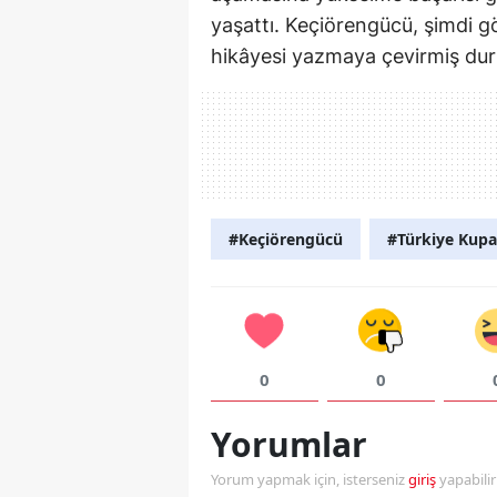
yaşattı. Keçiörengücü, şimdi g
hikâyesi yazmaya çevirmiş du
#Keçiörengücü
#Türkiye Kupa
0
0
Yorumlar
Yorum yapmak için, isterseniz
giriş
yapabili