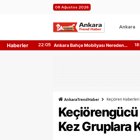
08 Ağustos 2026
Ankara
Haberler
 Nerede?
Ankara Bahçe Mobilyası Nereden
A
22:05
18:09
ati
Alınır? Mobilya Kumaş Türleri
F
Keçiören Haberleri
AnkaraTrendHaber
Keçiörengücü T
Kez Gruplara K