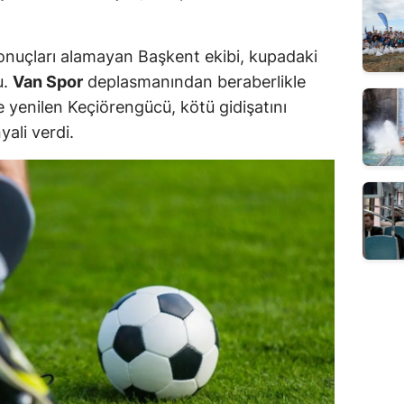
sonuçları alamayan Başkent ekibi, kupadaki
u.
Van Spor
deplasmanından beraberlikle
 yenilen Keçiörengücü, kötü gidişatını
ali verdi.