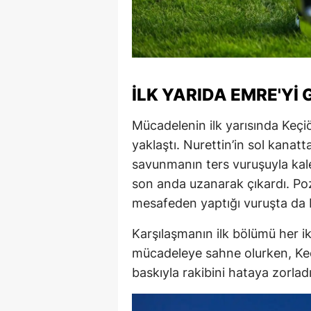
İLK YARIDA EMRE'YI
Mücadelenin ilk yarısında Keçi
yaklaştı. Nurettin’in sol kanat
savunmanın ters vuruşuyla kal
son anda uzanarak çıkardı. Po
mesafeden yaptığı vuruşta da E
Karşılaşmanın ilk bölümü her iki
mücadeleye sahne olurken, K
baskıyla rakibini hataya zorladı