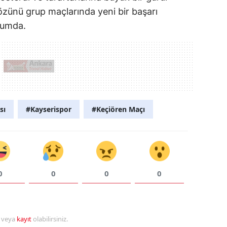
özünü grup maçlarında yeni bir başarı
rumda.
sı
#Kayserispor
#Keçiören Maçı
0
0
0
0
r veya
kayıt
olabilirsiniz.