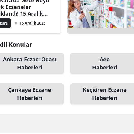
kara’da Gece Boyu
ık Eczaneler
ıklandı! 15 Aralık
betçi Eczane Listesi
kara
15 Aralık 2025
e İlçe
kili Konular
Ankara Eczacı Odası
Aeo
Haberleri
Haberleri
Çankaya Eczane
Keçiören Eczane
Haberleri
Haberleri