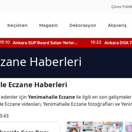
Çerez Politi
Keçiören
Magazin
Dekorasyon
Alışveriş
Ankara SUP Board Satan Yerler
Ankara DOA Topl
:10
19:22
Nerede? Kano Fiyatları!
Nerede? Depozi
Nerede?
zane Haberleri
e Eczane Haberleri
 edenler için
Yenimahalle Eczane
ile ilgili en son gelişmel
le Eczane videoları, Yenimahalle Eczane fotoğrafları ve Yen
3:43