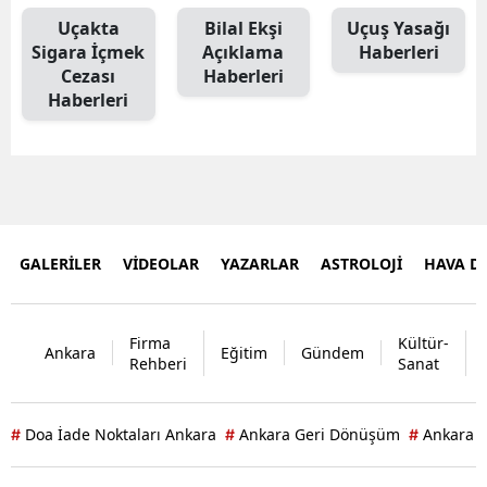
Uçakta
Bilal Ekşi
Uçuş Yasağı
Sigara İçmek
Açıklama
Haberleri
Cezası
Haberleri
Haberleri
GALERİLER
VİDEOLAR
YAZARLAR
ASTROLOJİ
HAVA 
Firma
Kültür-
Ankara
Eğitim
Gündem
Rehberi
Sanat
Doa İade Noktaları Ankara
Ankara Geri Dönüşüm
Ankara D
#
#
#