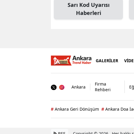
Sarı Kod Uyarısı
Haberleri
GALERİLER
VİD
Firma
Ankara
Eğ
Rehberi
Ankara Geri Dönüşüm
Ankara Doa İa
#
#
RSS
Copyright © 2026 . Her hakkı sa