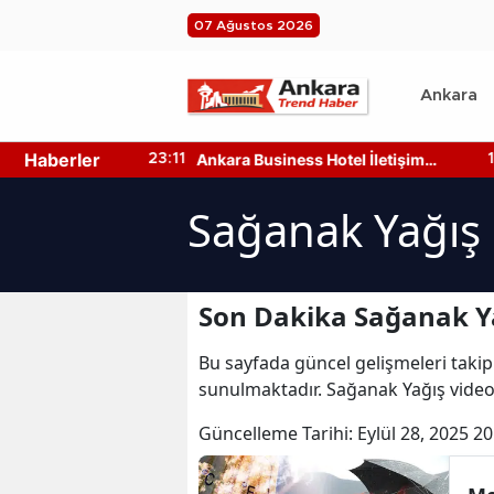
07 Ağustos 2026
Ankara
Haberler
n 4 Ağustos
Ankara Business Hotel İletişim
23:11
15
e?
Bilgileri Nedir? Nasıl Ulaşılır?
Sağanak Yağış 
Son Dakika Sağanak Ya
Bu sayfada güncel gelişmeleri takip
sunulmaktadır. Sağanak Yağış videol
Güncelleme Tarihi:
Eylül 28, 2025 20