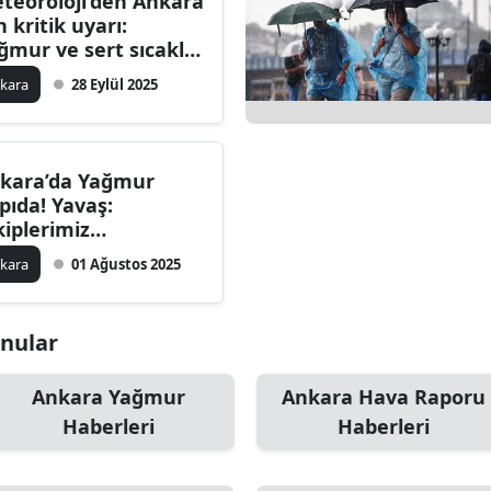
teoroloji’den Ankara
n kritik uyarı:
ğmur ve sert sıcaklık
rkı kapıda
kara
28 Eylül 2025
kara’da Yağmur
pıda! Yavaş:
kiplerimiz
yakkuzda”
kara
01 Ağustos 2025
onular
Ankara Yağmur
Ankara Hava Raporu
Haberleri
Haberleri