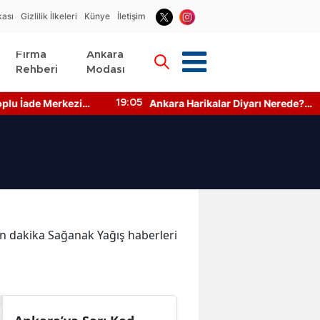
kası
Gizlilik İlkeleri
Künye
İletişim
Firma
Ankara
Rehberi
Modası
u İade Merkezi
Ankara Harikalar Diyarı Nerede?
19:05
to Makinesi
Giriş Ücretleri Ne Kadar?
son dakika Sağanak Yağış haberleri