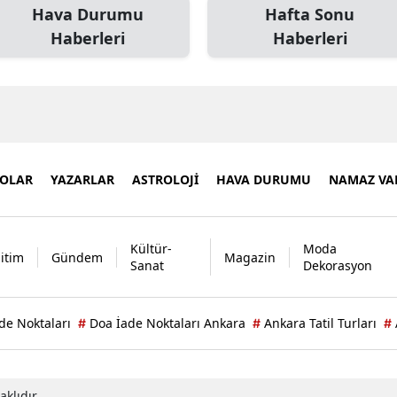
Hava Durumu
Hafta Sonu
Haberleri
Haberleri
EOLAR
YAZARLAR
ASTROLOJİ
HAVA DURUMU
NAMAZ VAK
Kültür-
Moda
itim
Gündem
Magazin
Sanat
Dekorasyon
de Noktaları
Doa İade Noktaları Ankara
Ankara Tatil Turları
#
#
#
klıdır.