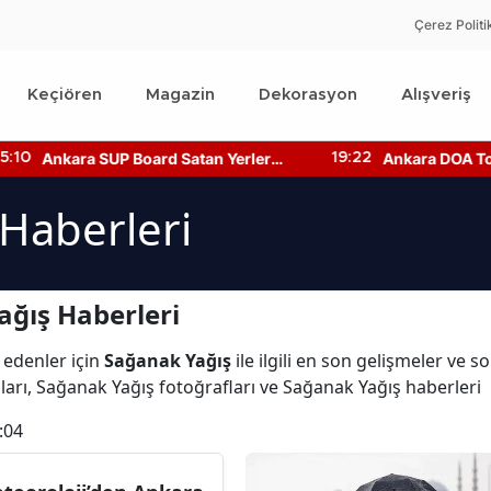
Çerez Politi
Keçiören
Magazin
Dekorasyon
Alışveriş
Ankara SUP Board Satan Yerler
Ankara DOA Topl
:10
19:22
Nerede? Kano Fiyatları!
Nerede? Depozi
Nerede?
Haberleri
ğış Haberleri
 edenler için
Sağanak Yağış
ile ilgili en son gelişmeler ve 
arı, Sağanak Yağış fotoğrafları ve Sağanak Yağış haberleri
:04