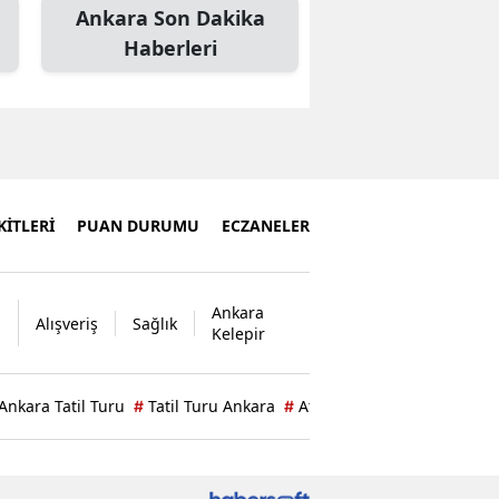
Ankara Son Dakika
Haberleri
İTLERİ
PUAN DURUMU
ECZANELER
Ankara
Alışveriş
Sağlık
Kelepir
Ankara Tatil Turu
Tatil Turu Ankara
Atatürk Orman Çiftliği Kok
#
#