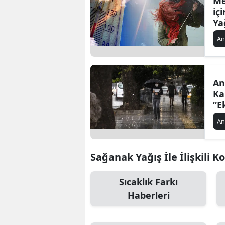
Me
içi
Ya
fa
An
An
Ka
“E
Te
An
Sağanak Yağış İle İlişkili K
Sıcaklık Farkı
Haberleri