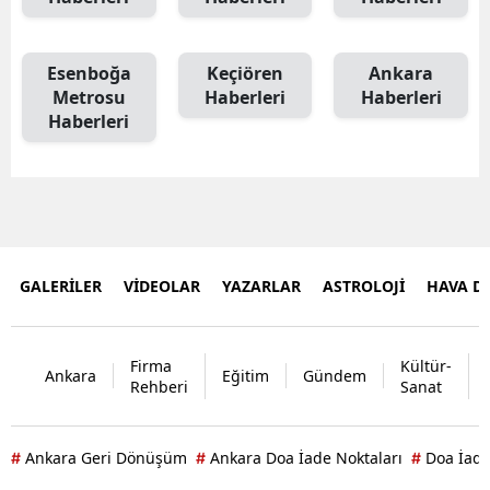
Esenboğa
Keçiören
Ankara
Metrosu
Haberleri
Haberleri
Haberleri
GALERİLER
VİDEOLAR
YAZARLAR
ASTROLOJİ
HAVA 
Firma
Kültür-
Ankara
Eğitim
Gündem
Rehberi
Sanat
Ankara Geri Dönüşüm
Ankara Doa İade Noktaları
Doa İade
#
#
#