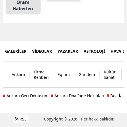
Oranı
Haberleri
GALERİLER
VİDEOLAR
YAZARLAR
ASTROLOJİ
HAVA 
Firma
Kültür-
Ankara
Eğitim
Gündem
Rehberi
Sanat
Ankara Geri Dönüşüm
Ankara Doa İade Noktaları
Doa İade
#
#
#
RSS
Copyright © 2026 . Her hakkı saklıdır.