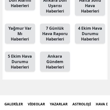
Don Alarmı
Ankara Don
Hafta Sonu
Haberleri
Uyarısı
Hava
Haberleri
Haberleri
Yağmur Var
7 Günlük
4 Ekim Hava
Mı
Hava Raporu
Durumu
Haberleri
Haberleri
Haberleri
5 Ekim Hava
Ankara
Durumu
Gündem
Haberleri
Haberleri
GALERİLER
VİDEOLAR
YAZARLAR
ASTROLOJİ
HAVA 