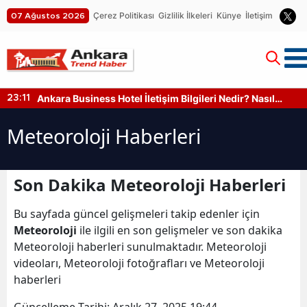
Çerez Politikası
Gizlilik İlkeleri
Künye
İletişim
07 Ağustos 2026
Ankara Business Hotel İletişim Bilgileri Nedir? Nasıl
23:11
Ulaşılır?
Meteoroloji Haberleri
Son Dakika Meteoroloji Haberleri
Bu sayfada güncel gelişmeleri takip edenler için
Meteoroloji
ile ilgili en son gelişmeler ve son dakika
Meteoroloji haberleri sunulmaktadır. Meteoroloji
videoları, Meteoroloji fotoğrafları ve Meteoroloji
haberleri
Güncelleme Tarihi:
Aralık 27, 2025 19:44