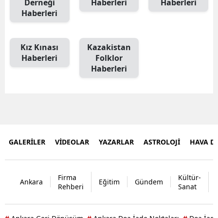
Derneği
Haberleri
Haberleri
Haberleri
Kız Kınası
Kazakistan
Haberleri
Folklor
Haberleri
GALERİLER
VİDEOLAR
YAZARLAR
ASTROLOJİ
HAVA 
Firma
Kültür-
Ankara
Eğitim
Gündem
Rehberi
Sanat