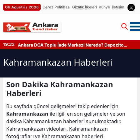
Çerez Politikası
Gizlilik İlkeleri
Künye
İletişim
06 Ağustos 2026
Ankara DOA Toplu İade Merkezi Nerede? Depozito
19:22
Makinesi Nerede?
Kahramankazan Haberleri
Son Dakika Kahramankazan
Haberleri
Bu sayfada güncel gelişmeleri takip edenler için
Kahramankazan
ile ilgili en son gelişmeler ve son
dakika Kahramankazan haberleri sunulmaktadır.
Kahramankazan videoları, Kahramankazan
fotoğrafları ve Kahramankazan haberleri