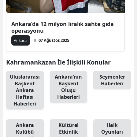
Ankara’da 12 milyon liralık sahte gıda
operasyonu
Ankara
07 Ağustos 2025
Kahramankazan İle İlişkili Konular
Uluslararası
Ankara’nın
Seymenler
Başkent
Başkent
Haberleri
Ankara
Oluşu
Haftası
Haberleri
Haberleri
Ankara
Kültürel
Halk
Kulübü
Etkinlik
Oyunları