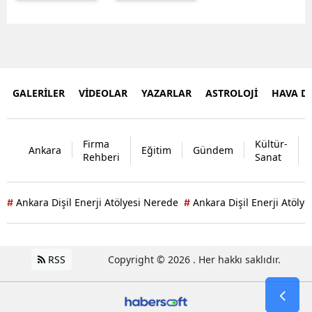
GALERİLER
VİDEOLAR
YAZARLAR
ASTROLOJİ
HAVA 
Firma
Kültür-
Ankara
Eğitim
Gündem
Rehberi
Sanat
Ankara Dişil Enerji Atölyesi Nerede
Ankara Dişil Enerji Atölye
#
#
RSS
Copyright © 2026 . Her hakkı saklıdır.