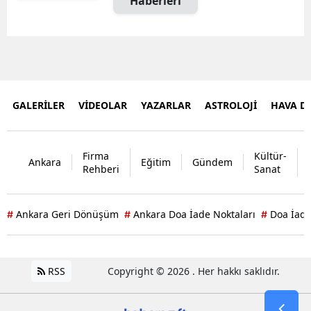
Haberleri
GALERİLER
VİDEOLAR
YAZARLAR
ASTROLOJİ
HAVA 
Firma
Kültür-
Ankara
Eğitim
Gündem
Rehberi
Sanat
Ankara Geri Dönüşüm
Ankara Doa İade Noktaları
Doa İade
#
#
#
RSS
Copyright © 2026 . Her hakkı saklıdır.