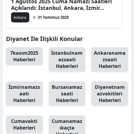
1 Ağustos 2025 Cuma Namazı Saatleri
Açıklandı: İstanbul, Ankara, İzmir...
Ankara
31 Temmuz 2025
Diyanet İle İlişkili Konular
7kasım2025
İstanbulnam
Ankaranama
Haberleri
azsaati
zsaati
Haberleri
Haberleri
İzmirnamazs
Bursanamaz
Diyanetnam
aati
saati
azvakitleri
Haberleri
Haberleri
Haberleri
Cumavakti
Cumanamaz
Haberleri
ıkaçta