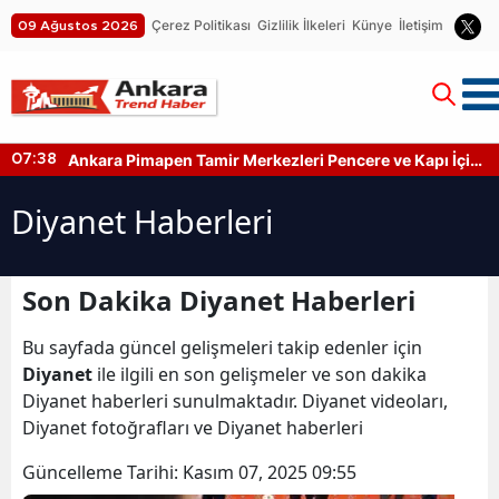
Çerez Politikası
Gizlilik İlkeleri
Künye
İletişim
09 Ağustos 2026
Ankara Pimapen Tamir Merkezleri Pencere ve Kapı İçin
07:38
Hangi İşlemler Yapılıyor?
Diyanet Haberleri
Son Dakika Diyanet Haberleri
Bu sayfada güncel gelişmeleri takip edenler için
Diyanet
ile ilgili en son gelişmeler ve son dakika
Diyanet haberleri sunulmaktadır. Diyanet videoları,
Diyanet fotoğrafları ve Diyanet haberleri
Güncelleme Tarihi:
Kasım 07, 2025 09:55