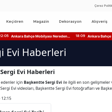
Çerez Politi
Keçiören
Magazin
Dekorasyon
Alışveriş
Ankara Bahçe Mobilyası Nereden
Ankara Bahçe Kat
:05
18:09
Alınır? Mobilya Kumaş Türleri
Fiyatları Ne Kad
i Evi Haberleri
ergi Evi Haberleri
 edenler için
Başkentte Sergi Evi
ile ilgili en son gelişmele
ergi Evi videoları, Başkentte Sergi Evi fotoğrafları ve Başke
 12:15