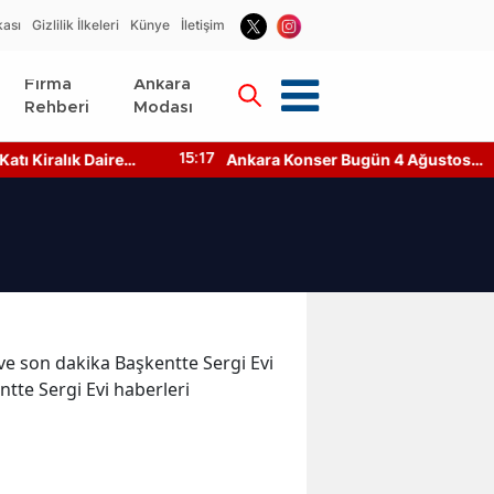
kası
Gizlilik İlkeleri
Künye
İletişim
Firma
Ankara
Rehberi
Modası
ı Kiralık Daire
Ankara Konser Bugün 4 Ağustos
15:17
ar?
2026 Kimler Sahnede?
r ve son dakika Başkentte Sergi Evi
ntte Sergi Evi haberleri