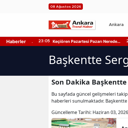
08 Ağustos 2026
Ankara
Haberler
ir Merkezleri
Keçiören Pazartesi Pazarı Nerede?
23:05
22
n Hangi
Pazarın Yeri ve Kapanış Saati
Başkentte Serg
Son Dakika Başkentte S
Bu sayfada güncel gelişmeleri takip
haberleri sunulmaktadır. Başkentte S
Güncelleme Tarihi:
Haziran 03, 2026