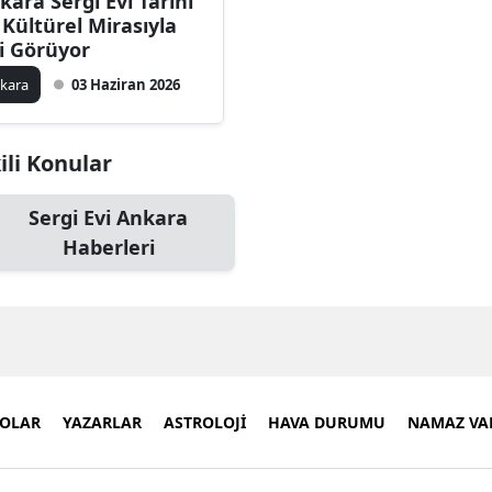
kara Sergi Evi Tarihi
 Kültürel Mirasıyla
gi Görüyor
kara
03 Haziran 2026
kili Konular
Sergi Evi Ankara
Haberleri
EOLAR
YAZARLAR
ASTROLOJİ
HAVA DURUMU
NAMAZ VAK