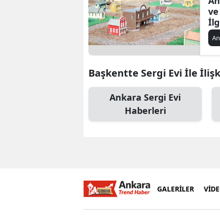
An
ve
İl
An
Başkentte Sergi Evi İle İliş
Ankara Sergi Evi
Haberleri
GALERİLER
VİD