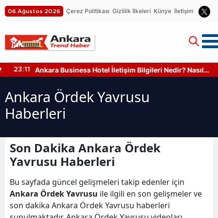
Çerez Politikası
Gizlilik İlkeleri
Künye
İletişim
06 Ağustos 2026
Ankara Business Hotel İletişim Bilgileri Nedir? Nasıl
23:11
Ulaşılır?
Ankara Ördek Yavrusu
Haberleri
Son Dakika Ankara Ördek
Yavrusu Haberleri
Bu sayfada güncel gelişmeleri takip edenler için
Ankara Ördek Yavrusu
ile ilgili en son gelişmeler ve
son dakika Ankara Ördek Yavrusu haberleri
sunulmaktadır. Ankara Ördek Yavrusu videoları,