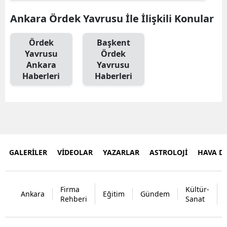
Ankara Ördek Yavrusu İle İlişkili Konular
Ördek
Başkent
Yavrusu
Ördek
Ankara
Yavrusu
Haberleri
Haberleri
GALERİLER
VİDEOLAR
YAZARLAR
ASTROLOJİ
HAVA 
Firma
Kültür-
Ankara
Eğitim
Gündem
Rehberi
Sanat