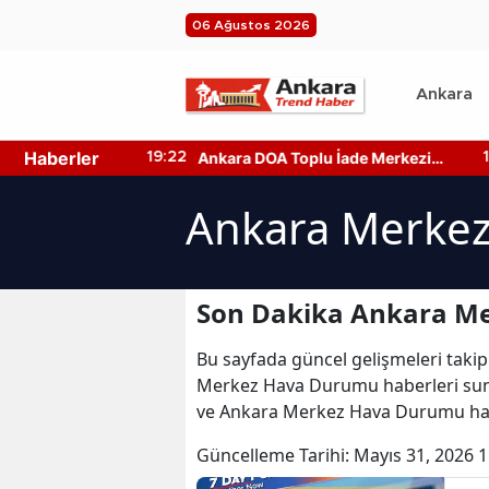
06 Ağustos 2026
Ankara
Haberler
tan Yerler
Ankara DOA Toplu İade Merkezi
19:22
19
rı!
Nerede? Depozito Makinesi
Nerede?
Ankara Merkez
Son Dakika Ankara M
Bu sayfada güncel gelişmeleri takip
Merkez Hava Durumu haberleri sun
ve Ankara Merkez Hava Durumu ha
Güncelleme Tarihi:
Mayıs 31, 2026 1