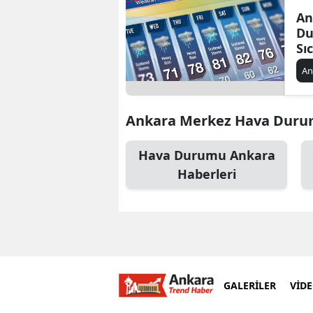
An
Du
Sı
Se
An
Ankara Merkez Hava Durumu 
Hava Durumu Ankara
Haberleri
GALERİLER
VİD