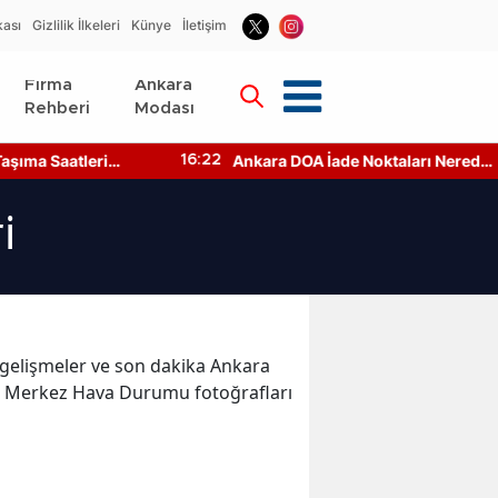
kası
Gizlilik İlkeleri
Künye
İletişim
Firma
Ankara
Rehberi
Modası
şıma Saatleri
Ankara DOA İade Noktaları Nerede?
16:22
aşılır?
Makineler Çalışıyor mu?
i
on gelişmeler ve son dakika Ankara
 Merkez Hava Durumu fotoğrafları