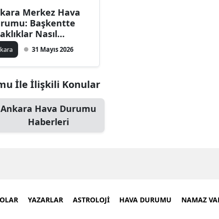
kara Merkez Hava
rumu: Başkentte
caklıklar Nasıl
yredecek?
kara
31 Mayıs 2026
İle İlişkili Konular
Ankara Hava Durumu
Haberleri
EOLAR
YAZARLAR
ASTROLOJİ
HAVA DURUMU
NAMAZ VAK