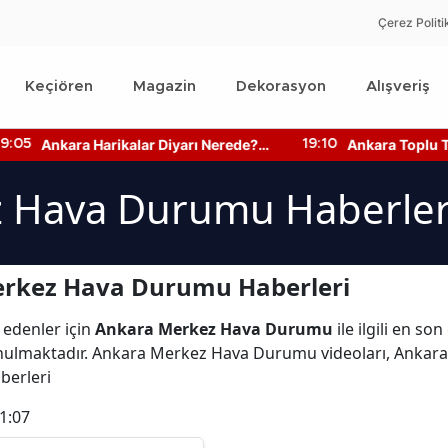
Çerez Politi
Keçiören
Magazin
Dekorasyon
Alışveriş
Ankara Harikalar Diyarı Nerede?
Ankara Toplu Ta
:05
19:10
Giriş Ücretleri Ne Kadar?
Bilgisine Nasıl Ul
 Hava Durumu Haberler
erkez Hava Durumu Haberleri
 edenler için
Ankara Merkez Hava Durumu
ile ilgili en s
ulmaktadır. Ankara Merkez Hava Durumu videoları, Ankara
berleri
1:07