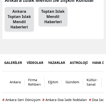
Ankara Islak Mendil İle İlişkili Konular
Ankara
Toptan Islak
Toptan Islak
Mendil
Mendil
Haberleri
Haberleri
GALERİLER
VİDEOLAR
YAZARLAR
ASTROLOJİ
HAVA 
Firma
Kültür-
Ankara
Eğitim
Gündem
Rehberi
Sanat
Ankara Geri Dönüşüm
Ankara Doa İade Noktaları
Doa İade
#
#
#