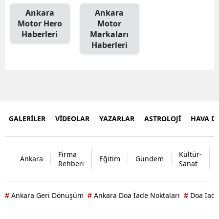
Ankara
Ankara
Motor Hero
Motor
Haberleri
Markaları
Haberleri
GALERİLER
VİDEOLAR
YAZARLAR
ASTROLOJİ
HAVA 
Firma
Kültür-
Ankara
Eğitim
Gündem
Rehberi
Sanat
Ankara Geri Dönüşüm
Ankara Doa İade Noktaları
Doa İade
#
#
#