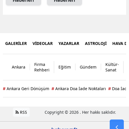
GALERİLER
VİDEOLAR
YAZARLAR
ASTROLOJİ
HAVA 
Firma
Kültür-
Ankara
Eğitim
Gündem
Rehberi
Sanat
Ankara Geri Dönüşüm
Ankara Doa İade Noktaları
Doa İade
#
#
#
RSS
Copyright © 2026 . Her hakkı saklıdır.