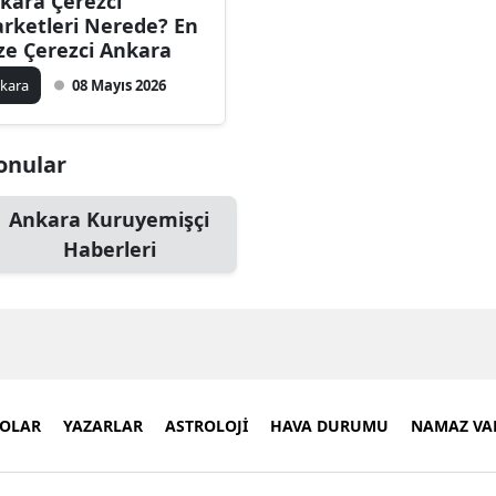
kara Çerezci
rketleri Nerede? En
ze Çerezci Ankara
kara
08 Mayıs 2026
Konular
Ankara Kuruyemişçi
Haberleri
EOLAR
YAZARLAR
ASTROLOJİ
HAVA DURUMU
NAMAZ VAK