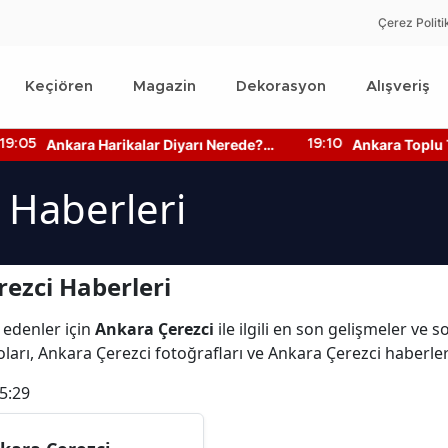
Çerez Politi
Keçiören
Magazin
Dekorasyon
Alışveriş
Ankara Harikalar Diyarı Nerede?
Ankara Toplu Ta
:05
19:10
Giriş Ücretleri Ne Kadar?
Bilgisine Nasıl Ul
 Haberleri
ezci Haberleri
 edenler için
Ankara Çerezci
ile ilgili en son gelişmeler ve
ları, Ankara Çerezci fotoğrafları ve Ankara Çerezci haberle
5:29