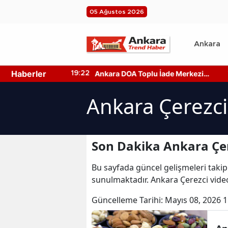
05 Ağustos 2026
Ankara
Haberler
tan Yerler
Ankara DOA Toplu İade Merkezi
19:22
19
rı!
Nerede? Depozito Makinesi
Nerede?
Ankara Çerezci
Son Dakika Ankara Çer
Bu sayfada güncel gelişmeleri takip
sunulmaktadır. Ankara Çerezci video
Güncelleme Tarihi:
Mayıs 08, 2026 1