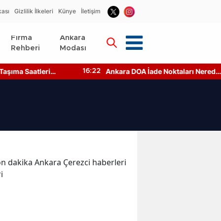
kası
Gizlilik İlkeleri
Künye
İletişim
Firma
Ankara
Rehberi
Modası
şıma Saatleri
Ankara DOA İade Noktaları Nerede?
16:22
aşılır?
Makineler Çalışıyor mu?
 son dakika Ankara Çerezci haberleri
ri