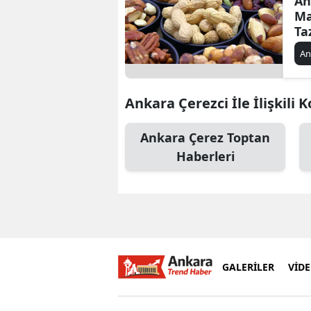
An
Ma
Ta
An
Ankara Çerezci İle İlişkili 
Ankara Çerez Toptan
Haberleri
GALERİLER
VİD